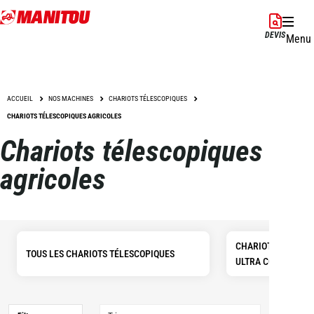
Aller
au
DEVIS
Menu
contenu
principal
ACCUEIL
NOS MACHINES
CHARIOTS TÉLESCOPIQUES
CHARIOTS TÉLESCOPIQUES AGRICOLES
Chariots télescopiques
agricoles
CHARIOTS TÉLESC
TOUS LES CHARIOTS TÉLESCOPIQUES
ULTRA COMPACTS