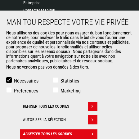
Entreprise
Contacter Manitou
Informations légales
MANITOU RESPECTE VOTRE VIE PRIVÉE
Politique de protection des données
Nous utilisons des cookies pour nous assurer du bon fonctionnement
Evénements
de notre site, pour analyser le trafic dans le but de vous fournir une
Actualités
expérience de qualité et personnalisée via nos contenus et publicités,
pour proposer de nouvelles fonctionnalités et utiliser celles
Historique
disponibles sur les réseaux sociaux. Nous partageons donc des
informations quant à votre navigation sur notre site avec nos
partenaires analytiques, publicitaires et de réseaux sociaux.
Nous ne vendons pas vos données à des tiers.
AUTRES SITES DU GROUPE
Manitou Group
Nécessaires
Statistics
Carrières
Preferences
Marketing
Used Manitou Machines
RMI Manitou
REFUSER TOUS LES COOKIES
Gehl
Retirer son consentement
Manitou Group Attachments
AUTORISER LA SÉLECTION
© 2026
Informations
Politique de protection
ACCEPTER TOUS LES COOKIES