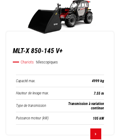
MLT-X 850-145 V+
Chariots
télescopiques
Capacité max.
4999 kg
Hauteur de levage max.
7.55 m
Transmission à variation
Type de transmission
continue
Puissance moteur (kW)
105 kW