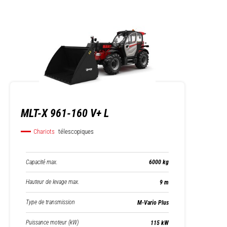
MLT-X 961-160 V+ L
Chariots
télescopiques
Capacité max.
6000 kg
Hauteur de levage max.
9 m
Type de transmission
M-Vario Plus
Puissance moteur (kW)
115 kW