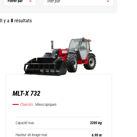
Filtrer par
Il y a
8
résultats
MLT-X 732
Chariots
télescopiques
Capacité max.
3200 kg
Hauteur de levage max.
6.90 m