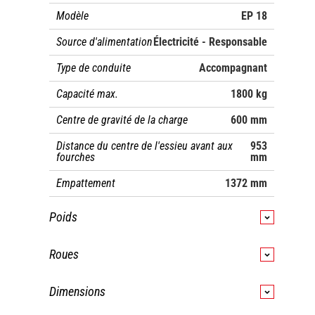
Modèle
EP 18
Source d'alimentation
Électricité - Responsable
Type de conduite
Accompagnant
Capacité max.
1800 kg
Centre de gravité de la charge
600 mm
Distance du centre de l'essieu avant aux
953
fourches
mm
Empattement
1372 mm
Poids
Poids de service
480 kg
Roues
Poids sur essieu avant (en charge)
1002 kg /
/ arrière (en charge)
Type de roues
Coussin en polyuréthane
1278 kg
Dimensions
Poids sur essieu avant (à vide) /
Dimensions roues avant
230 x 75
336 kg /