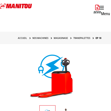
Aller
au
DEVIS
Menu
contenu
principal
ACCUEIL
NOS MACHINES
MAGASINAGE
TRANSPALETTES
EP 18