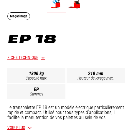
Magasinage
EP 18
FICHE TECHNIQUE
1800 kg
210 mm
Capacité max.
Hauteur de levage max.
EP
Gammes
Le transpalette EP 18 est un modèle électrique particulièrement
rapide et compact. Utilisé pour tous types d’applications, il
facilite la manutention de vos palettes au sein de vos
entrepôts, sites de production ou surfaces de vente – capacité
de charge de 1800 kg max. Optimisez vos opérations et
VOIR PLUS