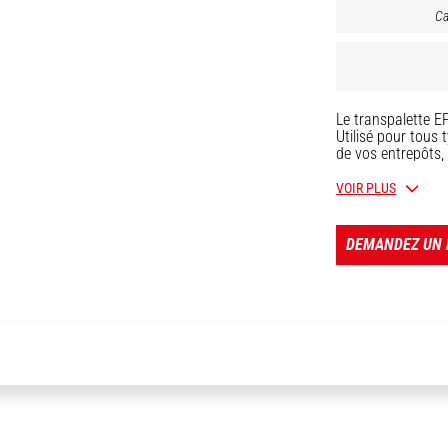
Ca
Le transpalette E
Utilisé pour tous 
de vos entrepôts,
1800 kg max. Opti
transpalette EP 1
VOIR PLUS
des endroits conf
conducteur accomp
magasinage haut
DEMANDEZ UN 