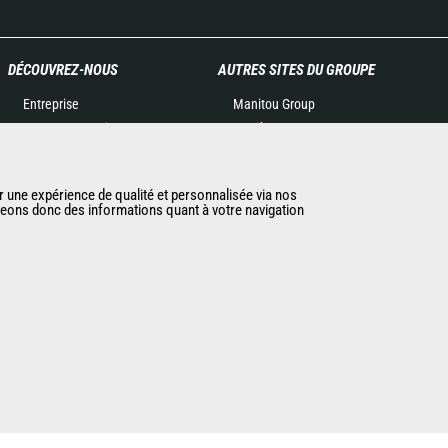
DÉCOUVREZ-NOUS
AUTRES SITES DU GROUPE
Entreprise
Manitou Group
Contacter Manitou
Carrières
Informations légales
Used Manitou Machines
Politique de protection des
RMI Manitou
r une expérience de qualité et personnalisée via nos
données
Gehl
ageons donc des informations quant à votre navigation
Evénements
Manitou Group
Actualités
Attachments
Historique