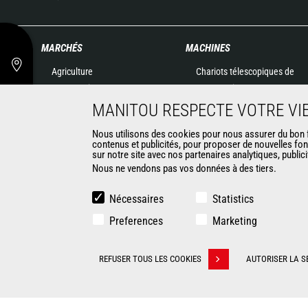
MARCHÉS
MACHINES
Agriculture
Chariots télescopiques de
Construction
Construction
Industries
Chariots télescopiques
MANITOU RESPECTE VOTRE VIE
Pétrole & gaz
Agricoles
Nous utilisons des cookies pour nous assurer du bon fo
Aéronautique
Agricultural telehandlers
contenus et publicités, pour proposer de nouvelles fon
Environnement
sur notre site avec nos partenaires analytiques, public
MLT-X
Nous ne vendons pas vos données à des tiers.
Défense
Télescopiques rotatifs
Loueurs
Chargeuses articulées
Nécessaires
Statistics
Exploitation minière
Nacelles élévatrices
Preferences
Matériel de magasinage
Marketing
Chariots embarqués
CONTACT
Chariots élévateurs
REFUSER TOUS LES COOKIES
AUTORISER LA S
Retirer son consentement
Chargeuses compactes
Chargeuses pelleteuses