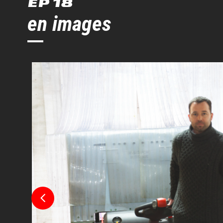
EP 18
en images
Largeur d’allée pour palette 800 x 1200 en
Rayon de giration
Hauteur de levage
Hauteur de timon en position max