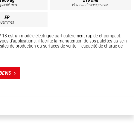
1800 kg
210 mm
pacité max.
Hauteur de levage max.
EP
Gammes
P 18 est un modèle électrique particulièrement rapide et compact.
types d’applications, il facilite la manutention de vos palettes au sein
 sites de production ou surfaces de vente – capacité de charge de
misez vos opérations et livraisons grâce aux performances du
8. Son design ultra-compact est idéal pour stocker des charges dans
inés et des zones de travail exiguës. Optez pour un modèle à
agnant ou conducteur porté, et bénéficiez d’une solution de
 de gamme.
DEVIS