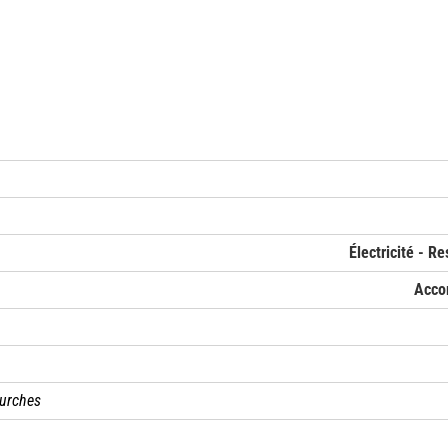
Électricité - R
Acco
ourches