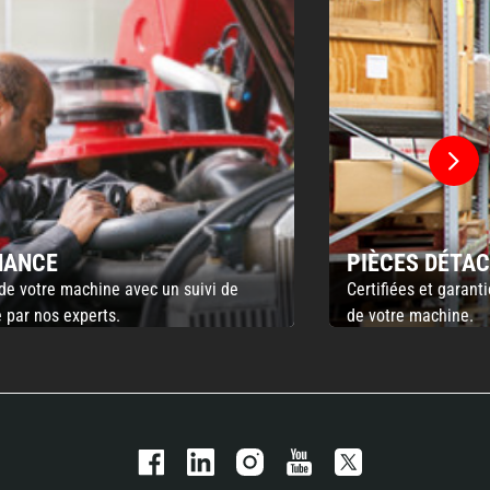
NANCE
PIÈCES DÉTA
de votre machine avec un suivi de
Certifiées et garanti
 par nos experts.
de votre machine.