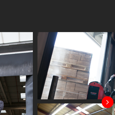
1939 mm
1544 mm
125 mm
1336 mm