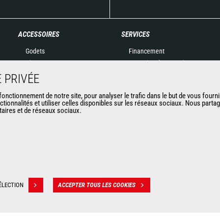
ACCESSOIRES
SERVICES
Godets
Financement
Pinces
Extension de garantie
Manutention sur fourches
Maintenance
 PRIVÉE
Fourches et Grappins
Pièces de rechange
nctionnement de notre site, pour analyser le trafic dans le but de vous fourni
Potences
Solutions connectées
ctionnalités et utiliser celles disponibles sur les réseaux sociaux. Nous part
itaires et de réseaux sociaux.
Nacelles
Outil de Diagnostic
Bennes
Formations
Balayeuses et Nettoyeurs
Matériels d'occasion
Treuils
Accessoires miniers
ÉLECTION
ACCEPTER TOUS LES COOKIES