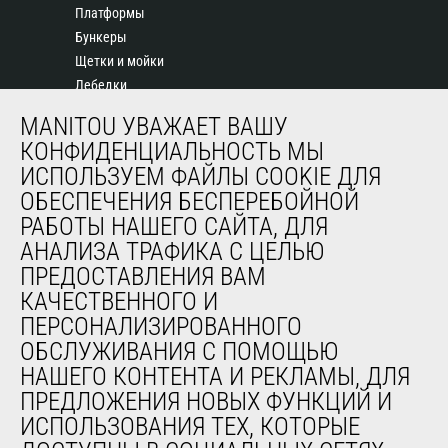
Платформы
Бункеры
Щетки и мойки
Лебедки
Навесное оборудование для горнодобывающей
MANITOU УВАЖАЕТ ВАШУ
промышленности
КОНФИДЕНЦИАЛЬНОСТЬ МЫ
ИСПОЛЬЗУЕМ ФАЙЛЫ COOKIE ДЛЯ
ОБЕСПЕЧЕНИЯ БЕСПЕРЕБОЙНОЙ
СЕРВИС
РАБОТЫ НАШЕГО САЙТА, ДЛЯ
Финансирование
АНАЛИЗА ТРАФИКА С ЦЕЛЬЮ
Продленная гарантия
ПРЕДОСТАВЛЕНИЯ ВАМ
Контракты на техническое обслуживание
КАЧЕСТВЕННОГО И
Запасные части
ПЕРСОНАЛИЗИРОВАННОГО
Система удаленного мониторинга
ОБСЛУЖИВАНИЯ С ПОМОЩЬЮ
Программное обеспечение для диагностики и
НАШЕГО КОНТЕНТА И РЕКЛАМЫ, ДЛЯ
обслуживания
ПРЕДЛОЖЕНИЯ НОВЫХ ФУНКЦИЙ И
Обучение
ИСПОЛЬЗОВАНИЯ ТЕХ, КОТОРЫЕ
Подержанное оборудование