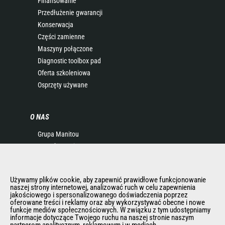
Finansowanie
Przedłużenie gwarancji
Konserwacja
Części zamienne
Maszyny połączone
Diagnostic toolbox pad
Oferta szkoleniowa
Osprzęty używane
O NAS
Grupa Manitou
Kontakt Manitou
Informacje Prawne
Eventy i pokazy
Używamy plików cookie, aby zapewnić prawidłowe funkcjonowanie
Aktualności
naszej strony internetowej, analizować ruch w celu zapewnienia
Historia
jakościowego i spersonalizowanego doświadczenia poprzez
oferowane treści i reklamy oraz aby wykorzystywać obecne i nowe
General Terms and Conditions of Sale
funkcje mediów społecznościowych. W związku z tym udostępniamy
informacje dotyczące Twojego ruchu na naszej stronie naszym
Polityka Rodo