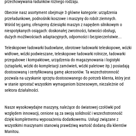
przechowywania ładunków różnego rodzaju.
Obecnie nasz asortyment obejmuje 3 główne kategorie: urządzenia
przeładunkowe, podnośniki koszowe i maszyny do robót ziemnych.
Wśród tej gamy, oferujemy dziesiątki maszyn z napędem silnikowym o
niespotykanych osiągach: doskonałej zwrotności, łatwości obsługi,
dużych możliwościach adaptacyjnych, odporności i bezpieczeństwie...
Teleskopowe ładowarki budowlane, obrotowe ładowarki teleskopowe, wózki
widłowe, wózki podwieszane, teleskopowe ładowarki rolnicze, ładowarki
przegubowe i kompaktowe, urządzenia do magazynowania i logistyki
(sztaplarki, wózki do kompletacji zamówień, wózki paletowe itp.) posiadają
dostosowaną i certyfikowaną gamę akcesoriów. Ta wszechstronność
pozwala na uzyskanie sprzętu dostosowanego do potrzeb klienta, który jest
w stanie sprostać wszystkim wymaganiom biznesowym, niezależnie od
sektora działalności.
Nasze wysokowydajne maszyny, należące do światowej czołówki pod
względem innowacji, cenione są za swoją solidność i wszechstronność
dzięki kompletnemu wyposażeniu dodatkowemu. Usługi związane z
wszystkimi maszynami stanowią prawdziwą wartość dodaną dla klientów
Manitou.