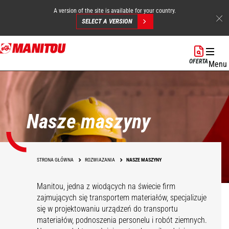
A version of the site is available for your country.
SELECT A VERSION
Przejdź
do
OFERTA
Menu
treści
Nasze maszyny
STRONA GŁÓWNA
ROZWIAZANIA
NASZE MASZYNY
Manitou, jedna z wiodących na świecie firm
zajmujących się transportem materiałów, specjalizuje
się w projektowaniu urządzeń do transportu
materiałów, podnoszenia personelu i robót ziemnych.