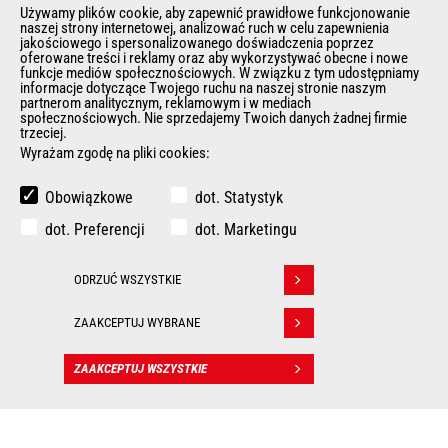
Kontakt Manitou
Używamy plików cookie, aby zapewnić prawidłowe funkcjonowanie
naszej strony internetowej, analizować ruch w celu zapewnienia
Informacje Prawne
jakościowego i spersonalizowanego doświadczenia poprzez
Eventy i pokazy
oferowane treści i reklamy oraz aby wykorzystywać obecne i nowe
funkcje mediów społecznościowych. W związku z tym udostępniamy
Aktualności
informacje dotyczące Twojego ruchu na naszej stronie naszym
partnerom analitycznym, reklamowym i w mediach
Historia
społecznościowych. Nie sprzedajemy Twoich danych żadnej firmie
General Terms and Conditions of Sale
trzeciej.
Polityka Rodo
Wyrażam zgodę na pliki cookies:
Obowiązkowe
dot. Statystyk
INNE STRONY GRUPY MANITOU
dot. Preferencji
dot. Marketingu
Manitou Group
Kariera
ODRZUĆ WSZYSTKIE
Withdraw consent
Used Manitou Machines
RMI Manitou
ZAAKCEPTUJ WYBRANE
Gehl
Edge Attachments
ZAAKCEPTUJ WSZYSTKIE
KONTAKT
© 2026
Informacje
Politique de protection
Manitou.com
Prawne
des données