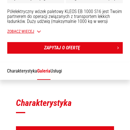
Półelektryczny wózek paletowy KLEOS EB 1000 S16 jest Twoim
partnerem do operacji związanych z transportem lekkich
ładunków. Duży udźwig (maksymalnie 1000 kg w wersji
jednobelkowej) oraz wszechstronność sprawiają, że jest on
niezbędną maszyną sklepową do zastosowań w magazynach,
ZOBACZ WIĘCEJ
zakładach produkcyjnych lub strefach handlowych.
Wykorzystaj jego możliwości do bezpiecznego przemieszczania
swoich ładunków. Sześć różnych wymiennych narzędzi
ZAPYTAJ O OFERTĘ
umożliwia wykonywanie różnego rodzaju zadań: regulowane
widły, widły nakładane, platforma na zwoje, chwytak obrotowy
na beczki stalowe ...
Charakterystyka
Galeria
Usługi
Charakterystyka