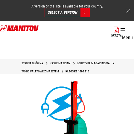
A version of the site is available for your country.
SELECT A VERSION
Przejdź
do
OFERTA
Menu
treści
STRONA GŁÓWNA
NASZE MASZYNY
LOGISTYKA MAGAZYNOWA
WÓZKI PALETOWE Z MASZTEM
KLEOS EB 1000 S16