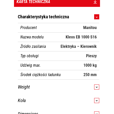
KARTA TECHNICZNA
Charakterystyka techniczna
Producent
Manitou
Nazwa modelu
Kleos EB 1000 S16
Źródło zasilania
Elektryka – Kierownik
Typ obsługi
Pieszy
Udźwig max.
1000 kg
Środek ciężkości ładunku
250 mm
Weight
Masa maszyny bez osprzętu
260 kg
Koła
Typ ogumienia
Nylon
Dimensions