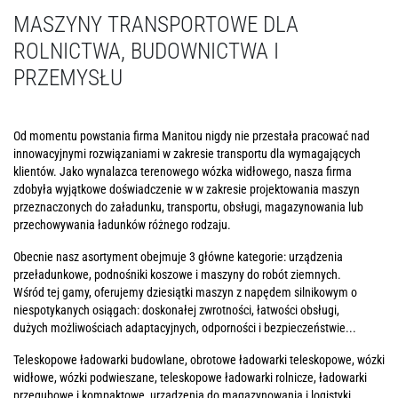
MASZYNY TRANSPORTOWE DLA
ROLNICTWA, BUDOWNICTWA I
PRZEMYSŁU
Od momentu powstania firma Manitou nigdy nie przestała pracować nad
innowacyjnymi rozwiązaniami w zakresie transportu dla wymagających
klientów. Jako wynalazca terenowego wózka widłowego, nasza firma
zdobyła wyjątkowe doświadczenie w w zakresie projektowania maszyn
przeznaczonych do załadunku, transportu, obsługi, magazynowania lub
przechowywania ładunków różnego rodzaju.
Obecnie nasz asortyment obejmuje 3 główne kategorie: urządzenia
przeładunkowe, podnośniki koszowe i maszyny do robót ziemnych.
Wśród tej gamy, oferujemy dziesiątki maszyn z napędem silnikowym o
niespotykanych osiągach: doskonałej zwrotności, łatwości obsługi,
dużych możliwościach adaptacyjnych, odporności i bezpieczeństwie...
Teleskopowe ładowarki budowlane, obrotowe ładowarki teleskopowe, wózki
widłowe, wózki podwieszane, teleskopowe ładowarki rolnicze, ładowarki
przegubowe i kompaktowe, urządzenia do magazynowania i logistyki