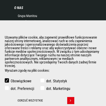
O NAS
Grupa Manitou
Kontakt Manitou
Informacje Prawne
Eventy i pokazy
Używamy plików cookie, aby zapewnić prawidłowe funkcjonowanie
Aktualności
naszej strony internetowej, analizować ruch w celu zapewnienia
Historia
jakościowego i spersonalizowanego doświadczenia poprzez
oferowane treści i reklamy oraz aby wykorzystywać obecne i nowe
General Terms and Conditions of Sale
funkcje mediów społecznościowych. W związku z tym udostępniamy
informacje dotyczące Twojego ruchu na naszej stronie naszym
Polityka Rodo
partnerom analitycznym, reklamowym i w mediach
społecznościowych. Nie sprzedajemy Twoich danych żadnej firmie
trzeciej.
Wyrażam zgodę na pliki cookies:
INNE STRONY GRUPY MANITOU
Manitou Group
Obowiązkowe
dot. Statystyk
Kariera
dot. Preferencji
dot. Marketingu
Used Manitou Machines
RMI Manitou
ODRZUĆ WSZYSTKIE
Gehl
Withdraw consent