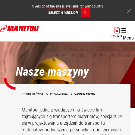
A version of the site is available for your country.
SELECT A VERSION
Przejdź
do
OFERTA
Menu
treści
Nasze maszyny
STRONA GŁÓWNA
ROZWIAZANIA
NASZE MASZYNY
Manitou, jedna z wiodących na świecie firm
zajmujących się transportem materiałów, specjalizuje
się w projektowaniu urządzeń do transportu
materiałów, podnoszenia personelu i robót ziemnych.