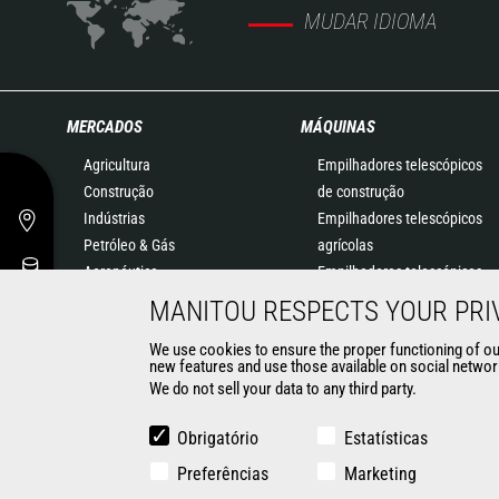
MUDAR IDIOMA
MERCADOS
MÁQUINAS
Agricultura
Empilhadores telescópicos
Construção
de construção
Indústrias
Empilhadores telescópicos
Petróleo & Gás
agrícolas
Aeronáutica
Empilhadores telescópicos
Meio Ambiente
rotativos
MANITOU RESPECTS YOUR PRI
Defesa
Pás carregadoras
We use cookies to ensure the proper functioning of our 
Alugadores
articuladas
new features and use those available on social network
Minas
Plataformas elevatórias
We do not sell your data to any third party.
Soluções de Armazenagem
Empilhadores embarcados
Obrigatório
Estatísticas
Empilhadores
Preferências
Marketing
Carregadoras compactas