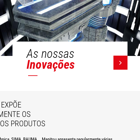
As nossas
Inovações
EXPÕE
MENTE OS
VOS PRODUTOS
hnica, SIMA, BAUMA... Manitou apresenta regularmente várias