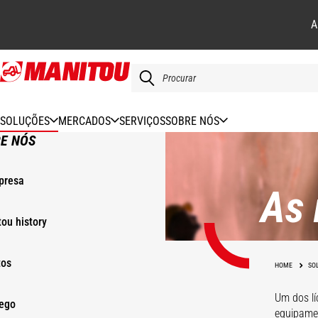
A
Skip
to
main
content
SOLUÇÕES
MERCADOS
SERVIÇOS
SOBRE NÓS
E NÓS
presa
As 
ou history
tos
HOME
SO
Um dos lí
ego
equipamen