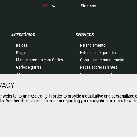
PT
Siga-nos
ACESSÓRIOS
SERVIÇOS
Baldes
Financiamento
Pinças
Extensão de garantia
Manuseamento com Garfos
Contratos de manutenção
Garfos e garras
Peças sobressalentes
Jibs
Soluções conectadas
Plataformas
Software de diagnóstico
VACY
Baldes para betão
Formação
website, to analyze traffic in order to provide a qualitative and personalized 
Vassouras e Limpadoras
Usados
s. We therefore share information regarding your navigation on our site with o
Guinchos
Acessórios para minas