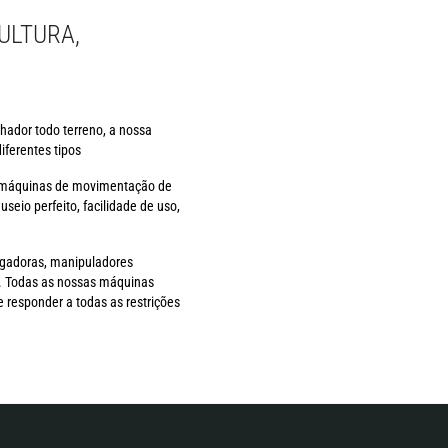
ULTURA,
hador todo terreno, a nossa
ferentes tipos
e máquinas de movimentação de
io perfeito, facilidade de uso,
egadoras, manipuladores
.). Todas as nossas máquinas
 responder a todas as restrições