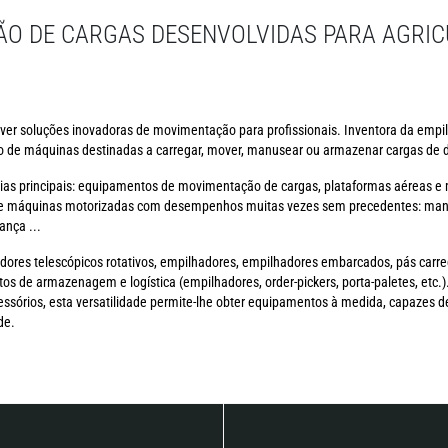
O DE CARGAS DESENVOLVIDAS PARA AGRIC
ver soluções inovadoras de movimentação para profissionais. Inventora da empil
 de máquinas destinadas a carregar, mover, manusear ou armazenar cargas de di
ias principais: equipamentos de movimentação de cargas, plataformas aéreas 
e máquinas motorizadas com desempenhos muitas vezes sem precedentes: manuse
ança ...
dores telescópicos rotativos, empilhadores, empilhadores embarcados, pás carr
tos de armazenagem e logística (empilhadores, order-pickers, porta-paletes, etc
órios, esta versatilidade permite-lhe obter equipamentos à medida, capazes de
de.