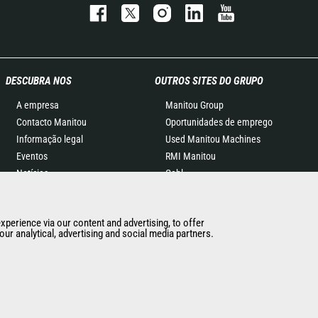
DESCUBRA NOS
OUTROS SITES DO GRUPO
A empresa
Manitou Group
Contacto Manitou
Oportunidades de emprego
Informação legal
Used Manitou Machines
Eventos
RMI Manitou
Notícias
Gehl
História
Edge Attachments
General Terms and
experience via our content and advertising, to offer
Conditions of Sale
ur analytical, advertising and social media partners.