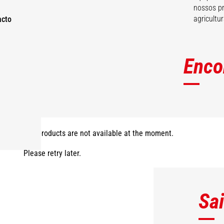
nossos pr
agricultur
acto
Enco
The products are not available at the moment.
Please retry later.
Sa