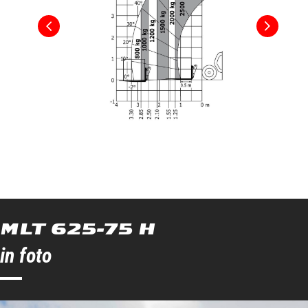
Ruote motrici (anteriori / posteriori)
2 / 2
Tipi di
2 ruote direttrici, 4 ruote direttrici,
sterzata
Sterzata a "granchio"
MLT 625-75 H
in foto