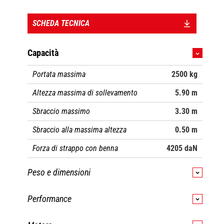
SCHEDA TECNICA
Capacità
Portata massima
2500 kg
Altezza massima di sollevamento
5.90 m
Sbraccio massimo
3.30 m
Sbraccio alla massima altezza
0.50 m
Forza di strappo con benna
4205 daN
Peso e dimensioni
Peso a vuoto (con forche)
4922 kg
Performance
Altezza libera dal suolo
0.38 m
Sollevamento
7.30 s