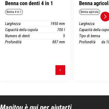
Benna con denti 4 in 1
Benna agricol
Benna 4 in 1
Benna agricola
Larghezza
1950 mm
Larghezza
Capacità della cupola
700 l
Capacità della cupo
Numero di denti
5
Tipo di benna
Profondità
887 mm
Profondità
da 1
Manitou è qui per aiutarti