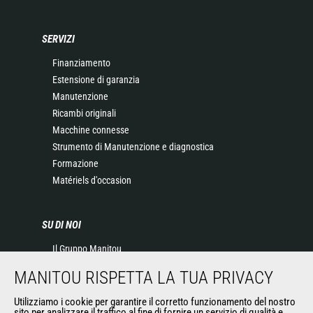
SERVIZI
Finanziamento
Estensione di garanzia
Manutenzione
Ricambi originali
Macchine connesse
Strumento di Manutenzione e diagnostica
Formazione
Matériels d'occasion
SU DI NOI
Il Gruppo Manitou
Contatta Manitou
MANITOU RISPETTA LA TUA PRIVACY
Informazioni legali
Eventi
Utilizziamo i cookie per garantire il corretto funzionamento del nostro
sito per analizzare il traffico al fine di fornire un servizio di qualità e