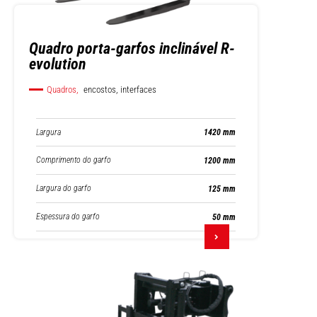
Quadro porta-garfos inclinável R-
evolution
Quadros,
encostos, interfaces
Largura
1420 mm
Comprimento do garfo
1200 mm
Largura do garfo
125 mm
Espessura do garfo
50 mm