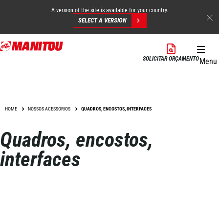
A version of the site is available for your country.
SELECT A VERSION
Skip
to
SOLICITAR ORÇAMENTO
Menu
main
content
HOME
NOSSOS ACESSORIOS
QUADROS, ENCOSTOS, INTERFACES
Quadros, encostos,
interfaces