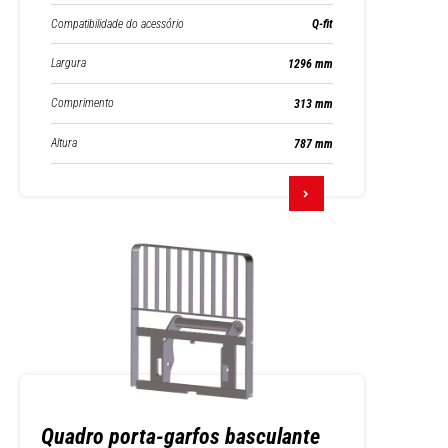
Compatibilidade do acessório
Q-fit
Largura
1296 mm
Comprimento
313 mm
Altura
787 mm
Quadro porta-garfos basculante