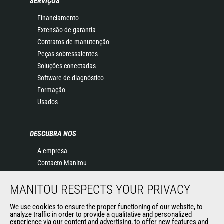
SERVIÇOS
Financiamento
Extensão de garantia
Contratos de manutenção
Peças sobressalentes
Soluções conectadas
Software de diagnóstico
Formação
Usados
DESCUBRA NOS
A empresa
Contacto Manitou
Informação legal
MANITOU RESPECTS YOUR PRIVACY
Eventos
Notícias
We use cookies to ensure the proper functioning of our website, to
História
analyze traffic in order to provide a qualitative and personalized
experience via our content and advertising, to offer new features and
General Terms and Conditions of Sale