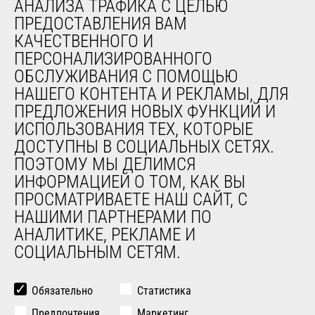
АНАЛИЗА ТРАФИКА С ЦЕЛЬЮ
обслуживания
ПРЕДОСТАВЛЕНИЯ ВАМ
Обучение
КАЧЕСТВЕННОГО И
Подержанное оборудование
ПЕРСОНАЛИЗИРОВАННОГО
ОБСЛУЖИВАНИЯ С ПОМОЩЬЮ
О НАС
НАШЕГО КОНТЕНТА И РЕКЛАМЫ, ДЛЯ
ПРЕДЛОЖЕНИЯ НОВЫХ ФУНКЦИЙ И
Компания
ИСПОЛЬЗОВАНИЯ ТЕХ, КОТОРЫЕ
Контакты
ДОСТУПНЫ В СОЦИАЛЬНЫХ СЕТЯХ.
Юридическая информация
ПОЭТОМУ МЫ ДЕЛИМСЯ
Мероприятия
ИНФОРМАЦИЕЙ О ТОМ, КАК ВЫ
Новости
ПРОСМАТРИВАЕТЕ НАШ САЙТ, С
История
НАШИМИ ПАРТНЕРАМИ ПО
General Terms and Conditions of Sale
АНАЛИТИКЕ, РЕКЛАМЕ И
СОЦИАЛЬНЫМ СЕТЯМ.
ДРУГИЕ САЙТЫ ГРУППЫ
Manitou Group
Обязательно
Статистика
Карьера
Предпочтения
Маркетинг