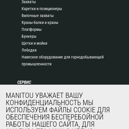
Захваты
Каретки и позиционеры
Вилочные захваты
Краны-балки и краны
Платформы
Бункеры
Щетки и мойки
Лебедки
Навесное оборудование для горнодобывающей
промышленности
СЕРВИС
Финансирование
MANITOU УВАЖАЕТ ВАШУ
Продленная гарантия
КОНФИДЕНЦИАЛЬНОСТЬ МЫ
Контракты на техническое обслуживание
ИСПОЛЬЗУЕМ ФАЙЛЫ COOKIE ДЛЯ
Запасные части
ОБЕСПЕЧЕНИЯ БЕСПЕРЕБОЙНОЙ
Система удаленного мониторинга
РАБОТЫ НАШЕГО САЙТА, ДЛЯ
Программное обеспечение для диагностики и