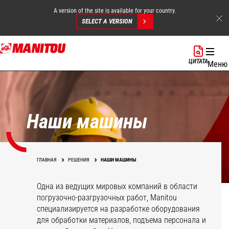
A version of the site is available for your country.
SELECT A VERSION
Перейти
к
ЦИТАТА
Меню
основному
содержанию
Наши машины
ГЛАВНАЯ
РЕШЕНИЯ
НАШИ МАШИНЫ
Одна из ведущих мировых компаний в области
погрузочно-разгрузочных работ, Manitou
специализируется на разработке оборудования
для обработки материалов, подъема персонала и