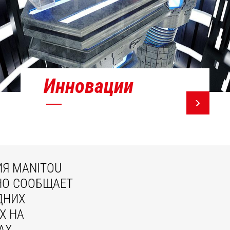
Инновации
Я MANITOU
НО СООБЩАЕТ
ДНИХ
Х НА
АХ