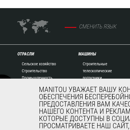
СМЕНИТЬ ЯЗЫК
ОТРАСЛИ
МАШИНЫ
Сельское хозяйство
Строительные
Строительство
телескопические
Промышленность
погрузчики
Нефть и газ
Сельскохозяйственные
MANITOU УВАЖАЕТ ВАШУ КО
Авиация
телескопические
ОБЕСПЕЧЕНИЯ БЕСПЕРЕБОЙНО
Окружающая среда
погрузчики
ПРЕДОСТАВЛЕНИЯ ВАМ КАЧЕ
Оборона
Телескопические
НАШЕГО КОНТЕНТА И РЕКЛА
Арендный бизнес
погрузчики с поворотной
КОТОРЫЕ ДОСТУПНЫ В СОЦИ
Горнодобывающая
башней
ПРОСМАТРИВАЕТЕ НАШ САЙТ
промышленность
Сочлененные погрузчики