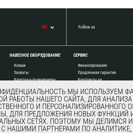
RU
Follow us
НАВЕСНОЕ ОБОРУДОВАНИЕ
СЕРВИС
Ковши
Финансирование
Захваты
Продленная гарантия
Каретки и позиционеры
Контракты на
Вилочные захваты
техническое
НФИДЕНЦИАЛЬНОСТЬ МЫ ИСПОЛЬЗУЕМ ФА
Краны-балки и краны
обслуживание
Й РАБОТЫ НАШЕГО САЙТА, ДЛЯ АНАЛИЗА
Платформы
Запасные части
СТВЕННОГО И ПЕРСОНАЛИЗИРОВАННОГО
Бункеры
Система удаленного
МЫ, ДЛЯ ПРЕДЛОЖЕНИЯ НОВЫХ ФУНКЦИЙ И
Щетки и мойки
мониторинга
АЛЬНЫХ СЕТЯХ. ПОЭТОМУ МЫ ДЕЛИМСЯ И
Лебедки
Программное
, С НАШИМИ ПАРТНЕРАМИ ПО АНАЛИТИКЕ
Навесное оборудование
обеспечение для