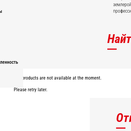
землерой
професси
ы
Найт
ленность
The products are not available at the moment.
Please retry later.
От