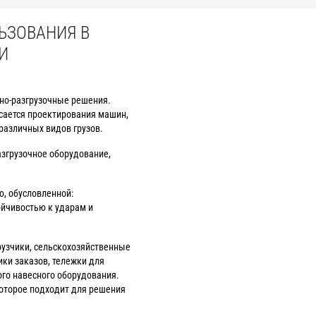
ЬЗОВАНИЯ В
И
но-разгрузочные решения.
сается проектирования машин,
различных видов грузов.
азгрузочное оборудование,
, обусловленной:
ойчивостью к ударам и
рузчики, сельскохозяйственные
ки заказов, тележки для
ого навесного оборудования.
оторое подходит для решения