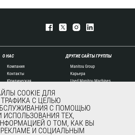
О НАС
ДРУГИЕ САЙТЫ ГРУППЫ
Компания
Manitou Group
Контакты
Карьера
Юридическая
Used Manitou Machines
информация
RMI Manitou
ЙЛЫ COOKIE ДЛЯ
Мероприятия
Gehl
 ТРАФИКА С ЦЕЛЬЮ
Новости
Навесное оборудование
 ОБСЛУЖИВАНИЯ С ПОМОЩЬЮ
История
Edge
 ИСПОЛЬЗОВАНИЯ ТЕХ,
General Terms and
НФОРМАЦИЕЙ О ТОМ, КАК ВЫ
Conditions of Sale
, РЕКЛАМЕ И СОЦИАЛЬНЫМ