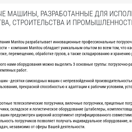
Е МАШИНЫ, РАЗРАБОТАННЫЕ ДЛЯ ИСПОЛ
ТВА, СТРОИТЕЛЬСТВА И ПРОМЫШЛЕННОСТ
мпания Manitou разрабатывает инновационные профессиональные погрузоч
сти – компания Manitou обладает уникальным опытом во всем том, что ка
зке, перемещению, обработке грузов, а также складированию и хранению 
ого нами оборудования можно выделить 3 основные группы: погрузочно-р
емляных работ.
ашин - десятки самоходных машин с непревзойденной производительностью
зования, прекрасной способностью к адаптации к рабочим условиям, уст
ротные телескопические погрузчики, вилочные погрузчики, прицепные пог
зчики, складское и логистическое оборудование (штабелеры, комплектовщи
х машин предусмотрен широкий ассортимент сертифицированного совместим
ьность погрузчиков позволяет получать индивидуальное оборудование, к
дач, независимо от сферы Вашей деятельности.