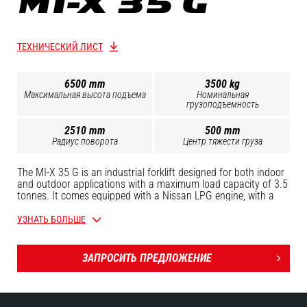
MI-X 35 G
ТЕХНИЧЕСКИЙ ЛИСТ
6500 mm
3500 kg
Максимальная высота подъема
Номинальная
грузоподъемность
2510 mm
500 mm
Радиус поворота
Центр тяжести груза
The MI-X 35 G is an industrial forklift designed for both indoor
and outdoor applications with a maximum load capacity of 3.5
tonnes. It comes equipped with a Nissan LPG engine, with a
wide range of masts and tyres available to meet your exact
needs.The streamlined and spacious driver's position provides
УЗНАТЬ БОЛЬШЕ
the operator with a pleasant and safe working space, which
can easily be accessed from both sides. The ergonomic
controls were designed to make day-to-day operation easier on
ЗАПРОСИТЬ ПРЕДЛОЖЕНИЕ
the driver, and visibility has been maximised with the openwork
roof, increased space between mast, slim profile rear posts for
enhanced safety.