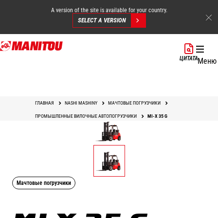
A version of the site is available for your country.
SELECT A VERSION
Перейти
к
ЦИТАТА
Меню
основному
содержанию
ГЛАВНАЯ
NASHI MASHINY
МАЧТОВЫЕ ПОГРУЗЧИКИ
ПРОМЫШЛЕННЫЕ ВИЛОЧНЫЕ АВТОПОГРУЗЧИКИ
MI-X 35 G
Мачтовые погрузчики