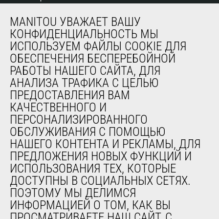
MANITOU УВАЖАЕТ ВАШУ
СЕРВИС
КОНФИДЕНЦИАЛЬНОСТЬ МЫ
ИСПОЛЬЗУЕМ ФАЙЛЫ COOKIE ДЛЯ
Финансирование
ОБЕСПЕЧЕНИЯ БЕСПЕРЕБОЙНОЙ
Продленная гарантия
РАБОТЫ НАШЕГО САЙТА, ДЛЯ
Контракты на техническое обслуживание
АНАЛИЗА ТРАФИКА С ЦЕЛЬЮ
Запасные части
ПРЕДОСТАВЛЕНИЯ ВАМ
Система удаленного мониторинга
КАЧЕСТВЕННОГО И
Программное обеспечение для диагностики и
обслуживания
ПЕРСОНАЛИЗИРОВАННОГО
Обучение
ОБСЛУЖИВАНИЯ С ПОМОЩЬЮ
Подержанное оборудование
НАШЕГО КОНТЕНТА И РЕКЛАМЫ, ДЛЯ
ПРЕДЛОЖЕНИЯ НОВЫХ ФУНКЦИЙ И
ИСПОЛЬЗОВАНИЯ ТЕХ, КОТОРЫЕ
О НАС
ДОСТУПНЫ В СОЦИАЛЬНЫХ СЕТЯХ.
Компания
ПОЭТОМУ МЫ ДЕЛИМСЯ
Контакты
ИНФОРМАЦИЕЙ О ТОМ, КАК ВЫ
Юридическая информация
ПРОСМАТРИВАЕТЕ НАШ САЙТ, С