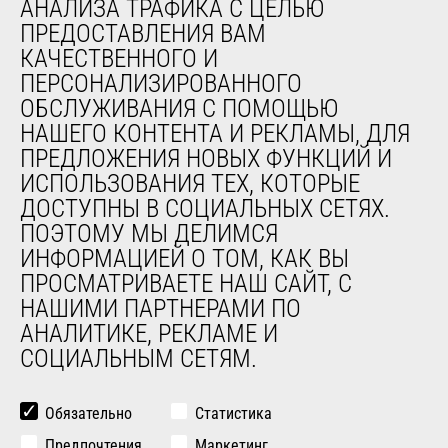
АНАЛИЗА ТРАФИКА С ЦЕЛЬЮ
обслуживания
ПРЕДОСТАВЛЕНИЯ ВАМ
Обучение
КАЧЕСТВЕННОГО И
Подержанное оборудование
ПЕРСОНАЛИЗИРОВАННОГО
ОБСЛУЖИВАНИЯ С ПОМОЩЬЮ
О НАС
НАШЕГО КОНТЕНТА И РЕКЛАМЫ, ДЛЯ
ПРЕДЛОЖЕНИЯ НОВЫХ ФУНКЦИЙ И
Компания
ИСПОЛЬЗОВАНИЯ ТЕХ, КОТОРЫЕ
Контакты
ДОСТУПНЫ В СОЦИАЛЬНЫХ СЕТЯХ.
Юридическая информация
ПОЭТОМУ МЫ ДЕЛИМСЯ
Мероприятия
ИНФОРМАЦИЕЙ О ТОМ, КАК ВЫ
Новости
ПРОСМАТРИВАЕТЕ НАШ САЙТ, С
История
НАШИМИ ПАРТНЕРАМИ ПО
General Terms and Conditions of Sale
АНАЛИТИКЕ, РЕКЛАМЕ И
СОЦИАЛЬНЫМ СЕТЯМ.
ДРУГИЕ САЙТЫ ГРУППЫ
Manitou Group
Обязательно
Статистика
Карьера
Предпочтения
Маркетинг