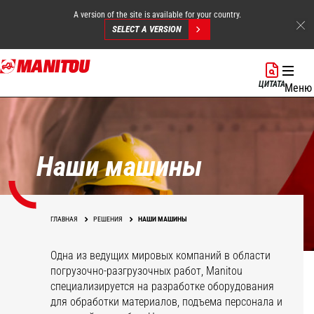
A version of the site is available for your country.
SELECT A VERSION
Перейти
к
ЦИТАТА
Меню
основному
содержанию
Наши машины
ГЛАВНАЯ
РЕШЕНИЯ
НАШИ МАШИНЫ
Одна из ведущих мировых компаний в области
погрузочно-разгрузочных работ, Manitou
специализируется на разработке оборудования
для обработки материалов, подъема персонала и