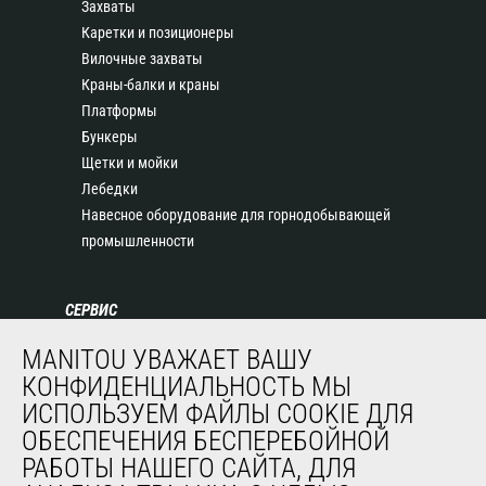
Захваты
Каретки и позиционеры
Вилочные захваты
Краны-балки и краны
Платформы
Бункеры
Щетки и мойки
Лебедки
Навесное оборудование для горнодобывающей
промышленности
СЕРВИС
Финансирование
MANITOU УВАЖАЕТ ВАШУ
Продленная гарантия
КОНФИДЕНЦИАЛЬНОСТЬ МЫ
Контракты на техническое обслуживание
ИСПОЛЬЗУЕМ ФАЙЛЫ COOKIE ДЛЯ
Запасные части
ОБЕСПЕЧЕНИЯ БЕСПЕРЕБОЙНОЙ
Система удаленного мониторинга
РАБОТЫ НАШЕГО САЙТА, ДЛЯ
Программное обеспечение для диагностики и