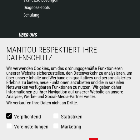
Diagnose-Tools
Schulung
ÜBER UNS
Die Manitou-Gruppe
MANITOU RESPEKTIERT IHRE
Kontakt
DATENSCHUTZ
Impressum
Datenschutz
Wir verwenden Cookies, um das ordnungsgemäße Funktionieren
unserer Website sicherzustellen, den Datenverkehr zu analysieren, um
Veranstaltungen
über unsere Inhalte und Werbung ein qualitatives und personalisiertes
Erlebnis zu bieten, neue Funktionen anzubieten und die in sozialen
Neuigkeiten
Netzwerken verfügbaren Funktionen zu nutzen. Wir geben daher
Geschichte
Informationen zu Ihrer Navigation auf unserer Website an unsere
Analyse-, Werbe- und Social-Media-Partner weiter.
Wir verkaufen Ihre Daten nicht an Dritte.
WEITERE SEITEN DER MANITOU-GROUP
Verpflichtend
Statistiken
Manitou Group
Voreinstellungen
Marketing
Karriere
Used Manitou Machines