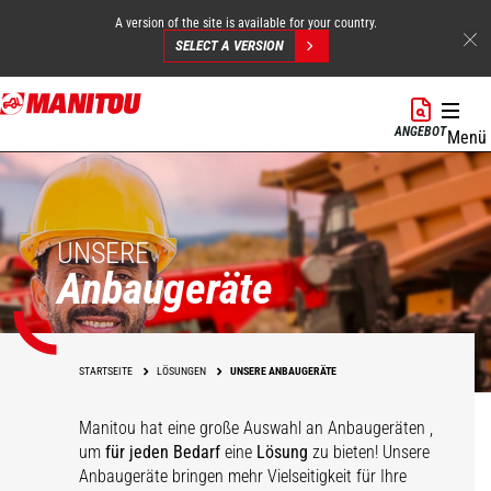
A version of the site is available for your country.
SELECT A VERSION
Direkt
zum
ANGEBOT
Menü
Inhalt
UNSERE
Anbaugeräte
STARTSEITE
LÖSUNGEN
UNSERE ANBAUGERÄTE
Manitou hat eine große Auswahl an Anbaugeräten
,
um
für jeden Bedarf
eine
Lösung
zu bieten! Unsere
Anbaugeräte bringen mehr Vielseitigkeit für Ihre