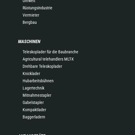
Umwelt
Rüstungsindustrie
Vermieter
Bergbau
MASCHINEN
Teleskoplader für die Baubranche
Agricultural telehandlers MLT-X
Drehbare Teleskoplader
Knicklader
Hubarbeitsbühnen
Lagertechnik
Mitnahmestapler
Gabelstapler
Kompaktlader
Baggerladern