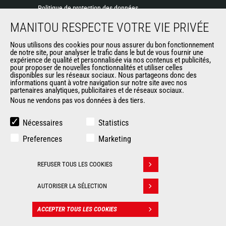
Politique de protection des données
Evénements
MANITOU RESPECTE VOTRE VIE PRIVÉE
Actualités
Historique
Nous utilisons des cookies pour nous assurer du bon fonctionnement
de notre site, pour analyser le trafic dans le but de vous fournir une
General Terms and Conditions of Sale
expérience de qualité et personnalisée via nos contenus et publicités,
pour proposer de nouvelles fonctionnalités et utiliser celles
disponibles sur les réseaux sociaux. Nous partageons donc des
informations quant à votre navigation sur notre site avec nos
AUTRES SITES DU GROUPE
partenaires analytiques, publicitaires et de réseaux sociaux.
Nous ne vendons pas vos données à des tiers.
Manitou Group
Carrières
Nécessaires
Statistics
Used Manitou Machines
Preferences
Marketing
RMI Manitou
Boutique de produits dérivés
REFUSER TOUS LES COOKIES
Gehl
Retirer son consentement
Manitou Group Attachments
AUTORISER LA SÉLECTION
© 2026
Informations
Politique de protection
ACCEPTER TOUS LES COOKIES
Manitou.com
légales
des données
CONTACT