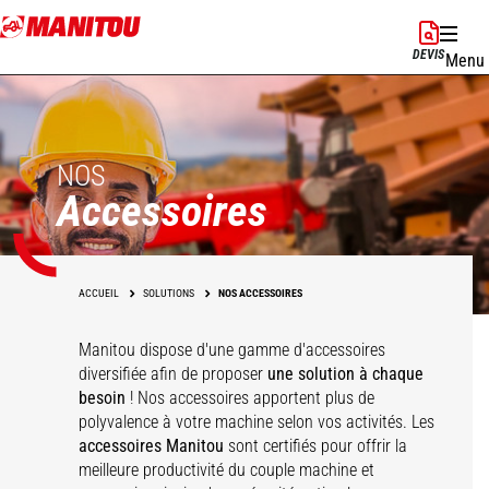
Aller
au
DEVIS
Menu
contenu
principal
NOS
Accessoires
ACCUEIL
SOLUTIONS
NOS ACCESSOIRES
Manitou dispose d'une gamme d'accessoires
diversifiée afin de proposer
une solution à chaque
besoin
! Nos accessoires apportent plus de
polyvalence à votre machine selon vos activités. Les
accessoires Manitou
sont certifiés pour offrir la
meilleure productivité du couple machine et