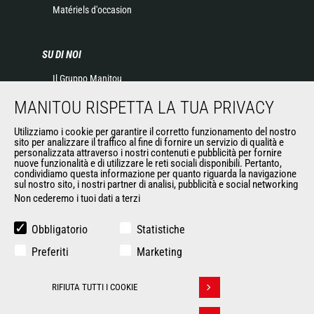
Matériels d'occasion
SU DI NOI
Il Gruppo Manitou
Contatta Manitou
MANITOU RISPETTA LA TUA PRIVACY
Informazioni legali
Eventi
Utilizziamo i cookie per garantire il corretto funzionamento del nostro
sito per analizzare il traffico al fine di fornire un servizio di qualità e
News
personalizzata attraverso i nostri contenuti e pubblicità per fornire
Storia
nuove funzionalità e di utilizzare le reti sociali disponibili. Pertanto,
condividiamo questa informazione per quanto riguarda la navigazione
General Terms and Conditions of Sale
sul nostro sito, i nostri partner di analisi, pubblicità e social networking
Non cederemo i tuoi dati a terzi
ALTRI SITI DEL GRUPPO
Obbligatorio
Statistiche
Gruppo Manitou
Preferiti
Marketing
Opportunità
L'usato di Manitou
RIFIUTA TUTTI I COOKIE
Ritirare il consenso
RMI Manitou