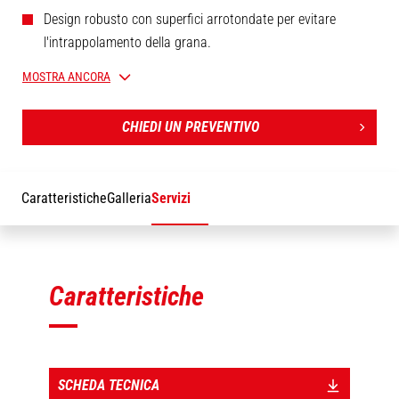
Design robusto con superfici arrotondate per evitare
l'intrappolamento della grana.
Bordo di taglio in poliuretano per proteggere le superfici
MOSTRA ANCORA
che potrebbero essere danneggiate dall'attacco.
[The 3D picture at the top of this page is the reference BLGP
2320 / 3900 - 52812920].
CHIEDI UN PREVENTIVO
Caratteristiche
Galleria
Servizi
Caratteristiche
SCHEDA TECNICA