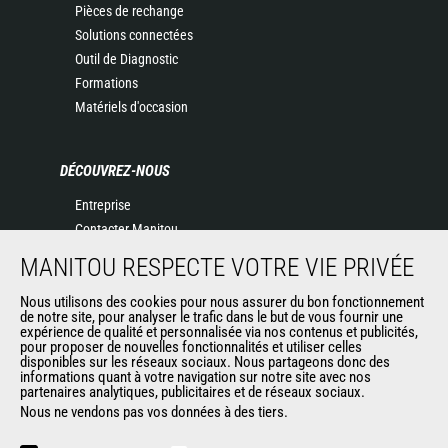
Pièces de rechange
Solutions connectées
Outil de Diagnostic
Formations
Matériels d'occasion
DÉCOUVREZ-NOUS
Entreprise
Contacter Manitou
Informations légales
MANITOU RESPECTE VOTRE VIE PRIVÉE
Politique de protection des données
Evénements
Nous utilisons des cookies pour nous assurer du bon fonctionnement
de notre site, pour analyser le trafic dans le but de vous fournir une
Actualités
expérience de qualité et personnalisée via nos contenus et publicités,
pour proposer de nouvelles fonctionnalités et utiliser celles
Historique
disponibles sur les réseaux sociaux. Nous partageons donc des
informations quant à votre navigation sur notre site avec nos
partenaires analytiques, publicitaires et de réseaux sociaux.
Nous ne vendons pas vos données à des tiers.
AUTRES SITES DU GROUPE
Manitou Group