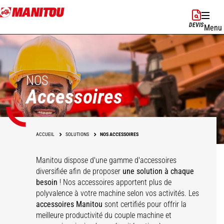
Aller
au
DEVIS
Menu
contenu
principal
NOS
Accessoires
ACCUEIL
SOLUTIONS
NOS ACCESSOIRES
Manitou dispose d'une gamme d'accessoires
diversifiée afin de proposer
une solution à chaque
besoin
! Nos accessoires apportent plus de
polyvalence à votre machine selon vos activités. Les
accessoires Manitou
sont certifiés pour offrir la
meilleure productivité du couple machine et