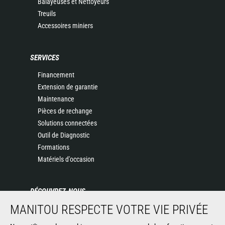
Balayeuses et Nettoyeurs
Treuils
Accessoires miniers
SERVICES
Financement
Extension de garantie
Maintenance
Pièces de rechange
Solutions connectées
Outil de Diagnostic
Formations
Matériels d'occasion
DÉCOUVREZ-NOUS
MANITOU RESPECTE VOTRE VIE PRIVÉE
Entreprise
Contacter Manitou