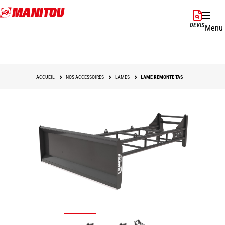
Aller
au
DEVIS
Menu
contenu
principal
ACCUEIL
NOS ACCESSOIRES
LAMES
LAME REMONTE TAS