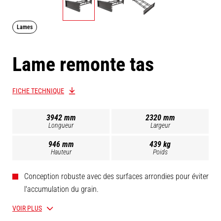
Lames
Lame remonte tas
FICHE TECHNIQUE
3942 mm
2320 mm
Longueur
Largeur
946 mm
439 kg
Hauteur
Poids
Conception robuste avec des surfaces arrondies pour éviter
l'accumulation du grain.
Bords en polyuréthane pour protéger les surfaces
VOIR PLUS
susceptibles d'être endommagées par l'accessoire.