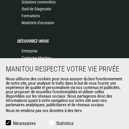
Solutions connectées
Outil de Diagnostic
Formations
Matériels d'occasion
DÉCOUVREZ-NOUS
Entreprise
Contacter Manitou
Informations légales
MANITOU RESPECTE VOTRE VIE PRIVÉE
Politique de protection des données
Evénements
Nous utilisons des cookies pour nous assurer du bon fonctionnement
de notre site, pour analyser le trafic dans le but de vous fournir une
Actualités
expérience de qualité et personnalisée via nos contenus et publicités,
pour proposer de nouvelles fonctionnalités et utiliser celles
Historique
disponibles sur les réseaux sociaux. Nous partageons donc des
informations quant à votre navigation sur notre site avec nos
partenaires analytiques, publicitaires et de réseaux sociaux.
Nous ne vendons pas vos données à des tiers.
AUTRES SITES DU GROUPE
Manitou Group
Nécessaires
Statistics
Carrières