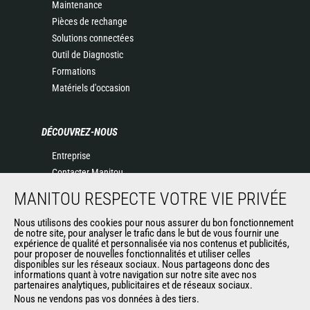
Maintenance
Pièces de rechange
Solutions connectées
Outil de Diagnostic
Formations
Matériels d'occasion
DÉCOUVREZ-NOUS
Entreprise
Contacter Manitou
Informations légales
MANITOU RESPECTE VOTRE VIE PRIVÉE
Politique de protection des données
Evénements
Nous utilisons des cookies pour nous assurer du bon fonctionnement
de notre site, pour analyser le trafic dans le but de vous fournir une
Actualités
expérience de qualité et personnalisée via nos contenus et publicités,
pour proposer de nouvelles fonctionnalités et utiliser celles
Historique
disponibles sur les réseaux sociaux. Nous partageons donc des
informations quant à votre navigation sur notre site avec nos
partenaires analytiques, publicitaires et de réseaux sociaux.
Nous ne vendons pas vos données à des tiers.
AUTRES SITES DU GROUPE