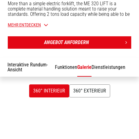
More than a simple electric forklift, the ME 320 LIFT is a
complete material handling solution meant to raise your
standards. Offering 2 tons load capacity while being able to be
used in aisles as narrow as 3,4m, this lithium-powered forklift
will offer you the best performance-compatcness ratio there is.
MEHR ENTDECKEN
With a technology three times more lasting than a regular lead-
acid battery, and maintenance-free, there are no reasons why
you shouldn't go zero-emission anymore.
ANGEBOT ANFORDERN
Interaktive Rundum-
Funktionen
Galerie
Dienstleistungen
Ansicht
360° INTERIEUR
360° EXTERIEUR