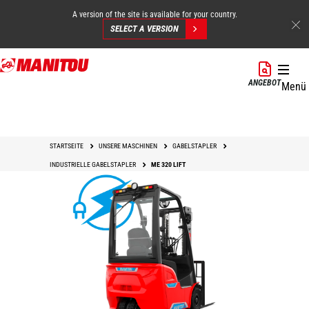
A version of the site is available for your country.
SELECT A VERSION
Direkt
zum
ANGEBOT
Menü
Inhalt
STARTSEITE
UNSERE MASCHINEN
GABELSTAPLER
INDUSTRIELLE GABELSTAPLER
ME 320 LIFT