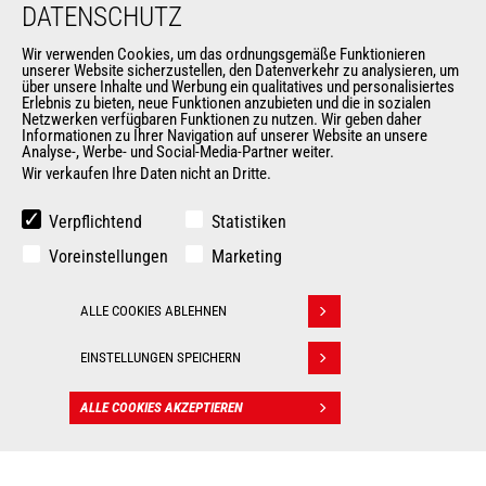
DATENSCHUTZ
Die Manitou-Gruppe
Kontakt
Wir verwenden Cookies, um das ordnungsgemäße Funktionieren
Impressum
unserer Website sicherzustellen, den Datenverkehr zu analysieren, um
über unsere Inhalte und Werbung ein qualitatives und personalisiertes
Datenschutz
Erlebnis zu bieten, neue Funktionen anzubieten und die in sozialen
Veranstaltungen
Netzwerken verfügbaren Funktionen zu nutzen. Wir geben daher
Informationen zu Ihrer Navigation auf unserer Website an unsere
Neuigkeiten
Analyse-, Werbe- und Social-Media-Partner weiter.
Geschichte
Wir verkaufen Ihre Daten nicht an Dritte.
Allgemeine Verkaufs- und Lieferbedingungen
Verpflichtend
Statistiken
Voreinstellungen
Marketing
WEITERE SEITEN DER MANITOU-GROUP
Manitou Group
ALLE COOKIES ABLEHNEN
Withdraw consent
Karriere
Used Manitou Machines
EINSTELLUNGEN SPEICHERN
RMI Manitou
Gehl
ALLE COOKIES AKZEPTIEREN
KONTAKT
Manitou Group Attachments