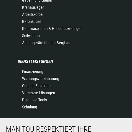
Gabeln und Greifer
Kranausleger
Arbeitskörbe
Betonkübel
Kehrmaschinen & Hochdruckreiniger
Seilwinden
Anbaugeräte für den Bergbau
DIENSTLEISTUNGEN
Finanzierung
Wartungsvereinbarung
Original-Ersatzteile
Vernetzte Lösungen
Diagnose-Tools
Schulung
ÜBER UNS
MANITOU RESPEKTIERT IHRE