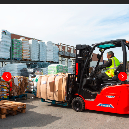
Bodenfreiheit unter Hubgerüst
100 mm
Bodenfreiheit Mitte Radstand
110 mm
Gangbreite für Paletten 1000 x 1200
3316
quer
mm
Gangbreite für Palette 800 x 1200
3440
längs
mm
Wenderadius
1625 mm