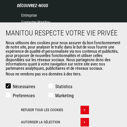
DÉCOUVREZ-NOUS
Entreprise
Contacter Manitou
Informations légales
MANITOU RESPECTE VOTRE VIE PRIVÉE
Politique de protection des données
Nous utilisons des cookies pour nous assurer du bon fonctionnement
Evénements
de notre site, pour analyser le trafic dans le but de vous fournir une
Actualités
expérience de qualité et personnalisée via nos contenus et publicités,
pour proposer de nouvelles fonctionnalités et utiliser celles
Historique
disponibles sur les réseaux sociaux. Nous partageons donc des
informations quant à votre navigation sur notre site avec nos
partenaires analytiques, publicitaires et de réseaux sociaux.
Nous ne vendons pas vos données à des tiers.
AUTRES SITES DU GROUPE
Manitou Group
Nécessaires
Statistics
Carrières
Preferences
Marketing
Used Manitou Machines
RMI Manitou
REFUSER TOUS LES COOKIES
Gehl
Retirer son consentement
Manitou Group Attachments
AUTORISER LA SÉLECTION