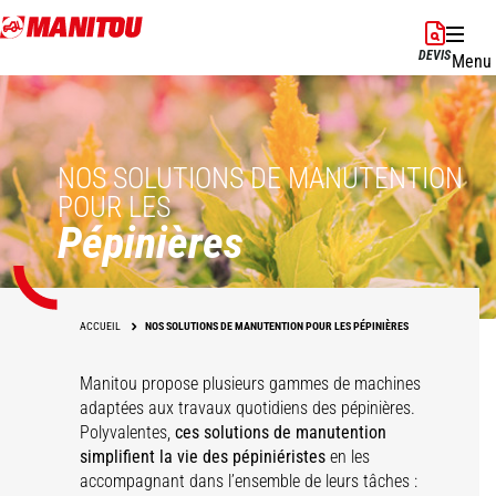
Aller
au
DEVIS
Menu
contenu
principal
NOS SOLUTIONS DE MANUTENTION
POUR LES
Pépinières
ACCUEIL
NOS SOLUTIONS DE MANUTENTION POUR LES PÉPINIÈRES
Manitou propose plusieurs gammes de machines
adaptées aux travaux quotidiens des pépinières.
Polyvalentes,
ces solutions de manutention
simplifient la vie des pépiniéristes
en les
accompagnant dans l’ensemble de leurs tâches :