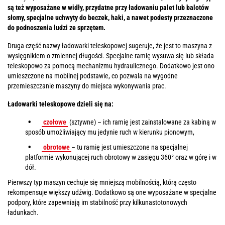
są też wyposażane w widły, przydatne przy ładowaniu palet lub balotów
słomy, specjalne uchwyty do beczek, haki, a nawet podesty przeznaczone
do podnoszenia ludzi ze sprzętem.
Druga część nazwy ładowarki teleskopowej sugeruje, że jest to maszyna z
wysięgnikiem o zmiennej długości. Specjalne ramię wysuwa się lub składa
teleskopowo za pomocą mechanizmu hydraulicznego. Dodatkowo jest ono
umieszczone na mobilnej podstawie, co pozwala na wygodne
przemieszczanie maszyny do miejsca wykonywania prac.
Ładowarki teleskopowe dzieli się na:
czołowe
(sztywne) – ich ramię jest zainstalowane za kabiną w
sposób umożliwiający mu jedynie ruch w kierunku pionowym,
obrotowe
– tu ramię jest umieszczone na specjalnej
platformie wykonującej ruch obrotowy w zasięgu 360° oraz w górę i w
dół.
Pierwszy typ maszyn cechuje się mniejszą mobilnością, którą często
rekompensuje większy udźwig. Dodatkowo są one wyposażane w specjalne
podpory, które zapewniają im stabilność przy kilkunastotonowych
ładunkach.