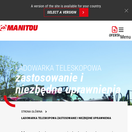
A version of the site is available for your country.
SELECT A VERSION
Przejdź
do
OFERTA
Menu
treści
ŁADOWARKA TELESKOPOWA
zastosowanie i
niezbędne uprawnienia
STRONA GŁÓWNA
ŁADOWARKA TELESKOPOWA ZASTOSOWANIE I NIEZBĘDNE UPRAWNIENIA