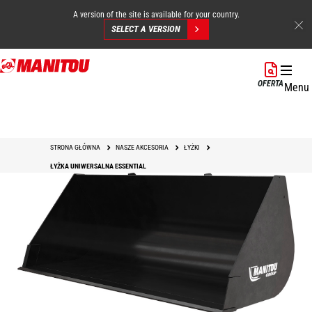
A version of the site is available for your country.
SELECT A VERSION
Przejdź
do
OFERTA
Menu
treści
STRONA GŁÓWNA
NASZE AKCESORIA
ŁYŻKI
ŁYŻKA UNIWERSALNA ESSENTIAL