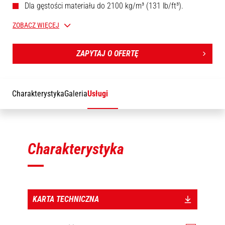
Dla gęstości materiału do 2100 kg/m³ (131 lb/ft³).
Uproszczona konstrukcja z bokami.
ZOBACZ WIĘCEJ
Zintegrowany wskaźnik poziomu.
Brak wzmocnienia bocznego.
ZAPYTAJ O OFERTĘ
[Zdjęcie 3D na górze tej strony przedstawia model referencyjny
BGP 2000/800 Essential - 52688160].
Charakterystyka
Galeria
Usługi
Charakterystyka
KARTA TECHNICZNA