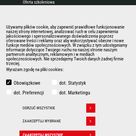
Oferta szkoleniowa
Osprzęty używane
Używamy plików cookie, aby zapewnić prawidłowe funkcjonowanie
O NAS
naszej strony internetowej, analizować ruch w celu zapewnienia
jakościowego i spersonalizowanego doświadczenia poprzez
Grupa Manitou
oferowane treści i reklamy oraz aby wykorzystywać obecne i nowe
funkcje mediów społecznościowych. W związku z tym udostępniamy
Kontakt Manitou
informacje dotyczące Twojego ruchu na naszej stronie naszym
Informacje Prawne
partnerom analitycznym, reklamowym i w mediach
społecznościowych. Nie sprzedajemy Twoich danych żadnej firmie
Eventy i pokazy
trzeciej.
Aktualności
Wyrażam zgodę na pliki cookies:
Historia
Obowiązkowe
dot. Statystyk
General Terms and Conditions of Sale
Polityka Rodo
dot. Preferencji
dot. Marketingu
ODRZUĆ WSZYSTKIE
INNE STRONY GRUPY MANITOU
Withdraw consent
Manitou Group
ZAAKCEPTUJ WYBRANE
Kariera
Used Manitou Machines
ZAAKCEPTUJ WSZYSTKIE