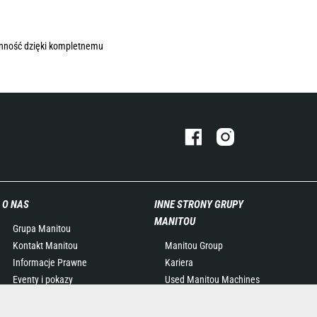
onność dzięki kompletnemu
O NAS
INNE STRONY GRUPY
MANITOU
Grupa Manitou
Kontakt Manitou
Manitou Group
Informacje Prawne
Kariera
Eventy i pokazy
Used Manitou Machines
Aktualności
RMI Manitou
Historia
Gehl