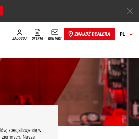
ZNAJDŹ DEALERA
PL
ZALOGUJ
OFERTA
KONTAKT
w, specjalizuje się w
t ziemnych. Nasze