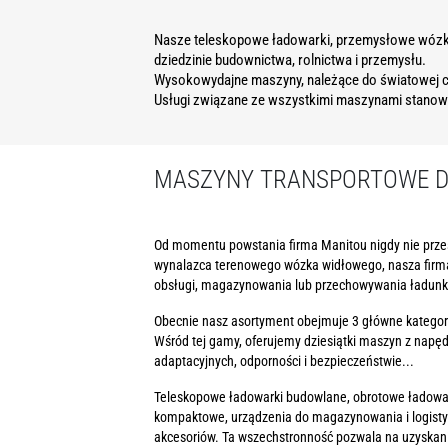
Nasze teleskopowe ładowarki, przemysłowe wózki 
dziedzinie budownictwa, rolnictwa i przemysłu.
Wysokowydajne maszyny, należące do światowej c
Usługi związane ze wszystkimi maszynami stanowi
MASZYNY TRANSPORTOWE DL
Od momentu powstania firma Manitou nigdy nie przes
wynalazca terenowego wózka widłowego, nasza firma
obsługi, magazynowania lub przechowywania ładunk
Obecnie nasz asortyment obejmuje 3 główne kategor
Wśród tej gamy, oferujemy dziesiątki maszyn z napęd
adaptacyjnych, odporności i bezpieczeństwie...
Teleskopowe ładowarki budowlane, obrotowe ładowark
kompaktowe, urządzenia do magazynowania i logistyki
akcesoriów. Ta wszechstronność pozwala na uzyskani