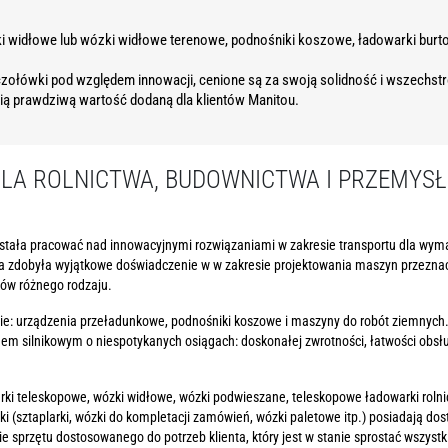
widłowe lub wózki widłowe terenowe, podnośniki koszowe, ładowarki burtow
zołówki pod względem innowacji, cenione są za swoją solidność i wszech
ą prawdziwą wartość dodaną dla klientów Manitou.
A ROLNICTWA, BUDOWNICTWA I PRZEMYSŁ
tała pracować nad innowacyjnymi rozwiązaniami w zakresie transportu dla wyma
 zdobyła wyjątkowe doświadczenie w w zakresie projektowania maszyn przeznac
ów różnego rodzaju.
ie: urządzenia przeładunkowe, podnośniki koszowe i maszyny do robót ziemnych
em silnikowym o niespotykanych osiągach: doskonałej zwrotności, łatwości obsł
i teleskopowe, wózki widłowe, wózki podwieszane, teleskopowe ładowarki rolni
 (sztaplarki, wózki do kompletacji zamówień, wózki paletowe itp.) posiadają d
e sprzętu dostosowanego do potrzeb klienta, który jest w stanie sprostać wsz