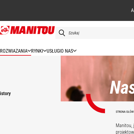
A
Przejdź
do
treści
ROZWIAZANIA
RYNKI
USŁUGI
O NAS
Na
istory
STRONA GŁÓW
Manitou, 
projektow