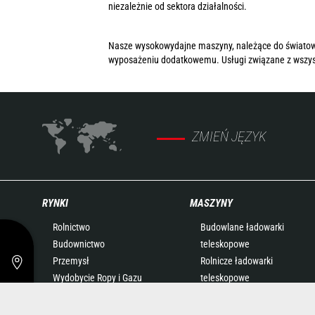
niezależnie od sektora działalności.
Nasze wysokowydajne maszyny, należące do światowe
wyposażeniu dodatkowemu. Usługi związane z wszys
ZMIEŃ JĘZYK
RYNKI
MASZYNY
Rolnictwo
Budowlane ładowarki
Budownictwo
teleskopowe
Przemysł
Rolnicze ładowarki
Wydobycie Ropy i Gazu
teleskopowe
Przemysł lotniczy
Obrotowe ładowarki
Ochrona środowiska
teleskopowe