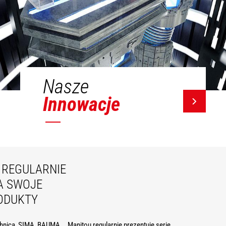
Nasze
Innowacje
REGULARNIE
A SWOJE
ODUKTY
hnica, SIMA, BAUMA... Manitou regularnie prezentuje serie