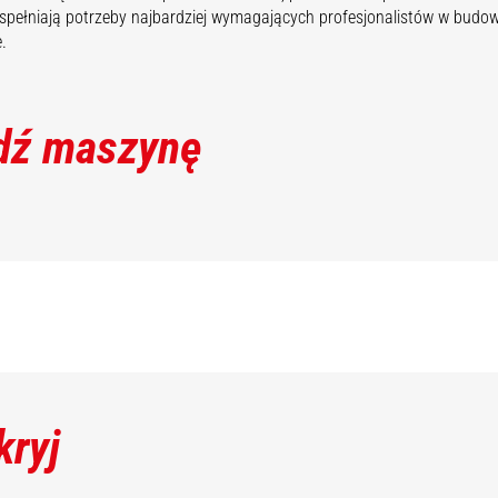
spełniają potrzeby najbardziej wymagających profesjonalistów w budowni
.
dź maszynę
kryj