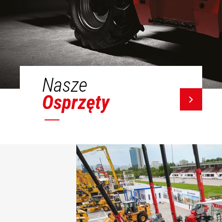
Nasze
Osprzęty