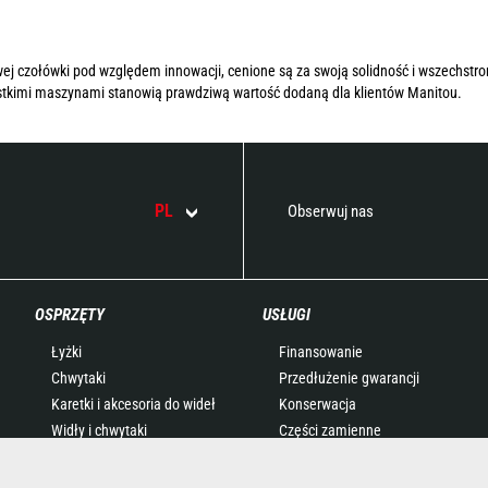
j czołówki pod względem innowacji, cenione są za swoją solidność i wszechstr
tkimi maszynami stanowią prawdziwą wartość dodaną dla klientów Manitou.
PL
Obserwuj nas
OSPRZĘTY
USŁUGI
Łyżki
Finansowanie
Chwytaki
Przedłużenie gwarancji
Karetki i akcesoria do wideł
Konserwacja
Widły i chwytaki
Części zamienne
Wysięgniki
Maszyny połączone
Platformy robocze
Diagnostic toolbox pad