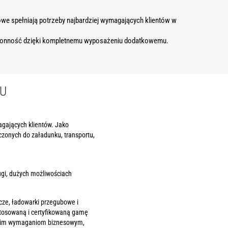
e spełniają potrzeby najbardziej wymagających klientów w
stronność dzięki kompletnemu wyposażeniu dodatkowemu.
U
gających klientów. Jako
zonych do załadunku, transportu,
.
ugi, dużych możliwościach
cze, ładowarki przegubowe i
ostosowaną i certyfikowaną gamę
ystkim wymaganiom biznesowym,