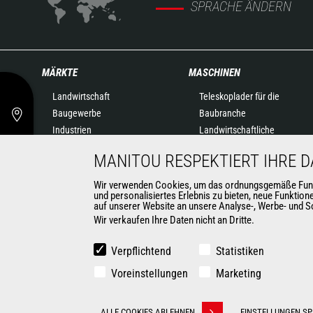
SPRACHE ÄNDERN
MÄRKTE
MASCHINEN
Landwirtschaft
Teleskoplader für die
Baugewerbe
Baubranche
Industrien
Landwirtschaftliche
Öl- & Gasindustrie
Teleskoplader
MANITOU RESPEKTIERT IHRE 
Luftfahrtindustrie
Drehbare Teleskoplader
Umwelt
Knicklader
Wir verwenden Cookies, um das ordnungsgemäße Funktio
und personalisiertes Erlebnis zu bieten, neue Funktio
Rüstungsindustrie
Hubarbeitsbühnen
auf unserer Website an unsere Analyse-, Werbe- und So
Vermieter
Lagertechnik
Wir verkaufen Ihre Daten nicht an Dritte.
Bergbau
Mitnahmestapler
Gabelstapler
Verpflichtend
Statistiken
Kompaktlader
Voreinstellungen
Marketing
Automatisierte Lösungen für
Flurförderfahrzeuge
ALLE COOKIES ABLEHNEN
EINSTELLUNGEN SP