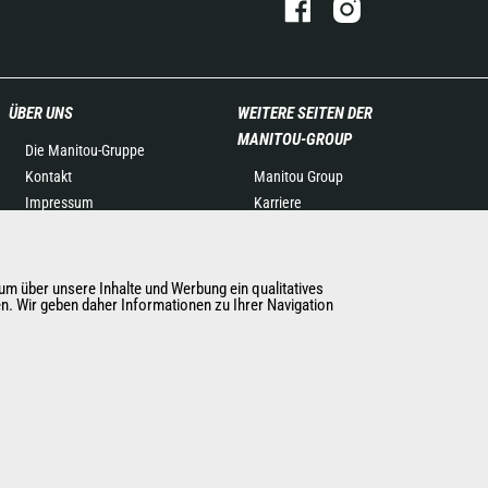
ÜBER UNS
WEITERE SEITEN DER
MANITOU-GROUP
Die Manitou-Gruppe
Kontakt
Manitou Group
Impressum
Karriere
Datenschutz
Used Manitou Machines
Veranstaltungen
RMI Manitou
Neuigkeiten
Gehl
m über unsere Inhalte und Werbung ein qualitatives
en. Wir geben daher Informationen zu Ihrer Navigation
Geschichte
Manitou Group
Allgemeine Verkaufs- und
Attachments
Lieferbedingungen