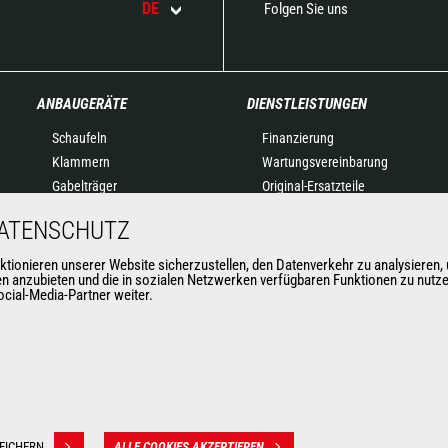
DE
Folgen Sie uns
ANBAUGERÄTE
DIENSTLEISTUNGEN
Schaufeln
Finanzierung
Klammern
Wartungsvereinbarung
Gabelträger
Original-Ersatzteile
Gabeln und Greifer
Vernetzte Lösungen
DATENSCHUTZ
Kranausleger
Diagnose-Tools
Arbeitskörbe
Schulung
nieren unserer Website sicherzustellen, den Datenverkehr zu analysieren, u
nen anzubieten und die in sozialen Netzwerken verfügbaren Funktionen zu nutz
Betonkübel
cial-Media-Partner weiter.
Kehrmaschinen &
Hochdruckreiniger
Seilwinden
Anbaugeräte für den
Bergbau
EICHERN
ALLE COOKIES AKZEPTIEREN