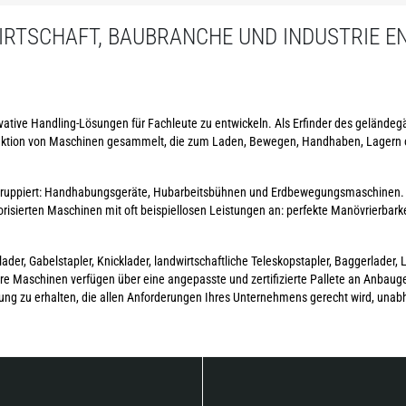
IRTSCHAFT, BAUBRANCHE UND INDUSTRIE E
ovative Handling-Lösungen für Fachleute zu entwickeln. Als Erfinder des geländeg
ruktion von Maschinen gesammelt, die zum Laden, Bewegen, Handhaben, Lagern
n gruppiert: Handhabungsgeräte, Hubarbeitsbühnen und Erdbewegungsmaschinen.
risierten Maschinen mit oft beispiellosen Leistungen an: perfekte Manövrierbark
der, Gabelstapler, Knicklader, landwirtschaftliche Teleskopstapler, Baggerlader, L
e Maschinen verfügen über eine angepasste und zertifizierte Pallete an Anbauger
ung zu erhalten, die allen Anforderungen Ihres Unternehmens gerecht wird, unab