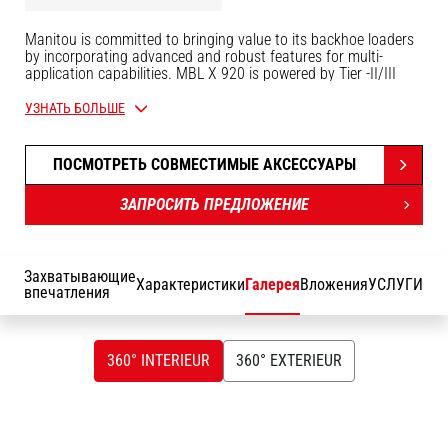
Manitou is committed to bringing value to its backhoe loaders
by incorporating advanced and robust features for multi-
application capabilities. MBL X 920 is powered by Tier -II/III
engine. The structure of MBL X 920 is durable and designed for
intensive operations. It comes with the latest cabin design and
УЗНАТЬ БОЛЬШЕ
unbreakable bonnet which promises to deliver higher up-time
and require low maintenance, even after prolonged usage.
Customers get quick returns on their investments on top of an
ПОСМОТРЕТЬ СОВМЕСТИМЫЕ АКСЕССУАРЫ
optimum Total Cost of Ownership. It comes with an option of
features such as AC, multipurpose bucket.
ЗАПРОСИТЬ ПРЕДЛОЖЕНИЕ
Захватывающие
Характеристики
Галерея
Вложения
УСЛУГИ
впечатления
360° INTERIEUR
360° EXTERIEUR