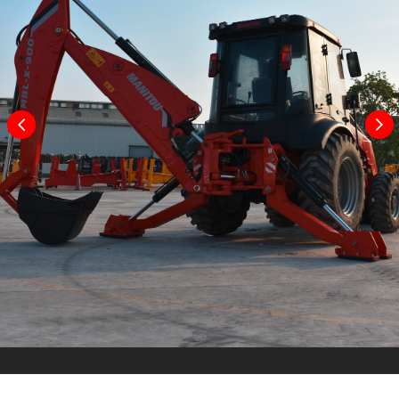
спереди / сзади
16.9 x 28-12PR
Дополнительные передние
9 x 16 - 16 PR
шины (опция) / задние шины
/ 14 x 25 - 20
(опция)
PR
Дорожный просвет
280 mm