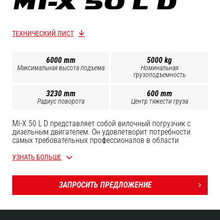
MI-X 50 L D
ТЕХНИЧЕСКИЙ ЛИСТ
6000 mm
5000 kg
Максимальная высота подъема
Номинальная
грузоподъемность
3230 mm
600 mm
Радиус поворота
Центр тяжести груза
MI-X 50 L D представляет собой вилочный погрузчик с
дизельным двигателем. Он удовлетворит потребности
самых требовательных профессионалов в области
логистики и погрузочно-разгрузочных работ. Этот
вилочный погрузчик оснащен кабиной, разработанной для
УЗНАТЬ БОЛЬШЕ
повышения комфорта операторов при осуществлении
ежедневной работы: двусторонний доступ в кабину,
поручни, широкая подножка, нескользящий пол,
ЗАПРОСИТЬ ПРЕДЛОЖЕНИЕ
регулируемая рулевая колонка, рулевое колесо
небольшого диаметра, ЖК-экран с подсветкой,
перфорированная крыша, панорамное зеркало заднего
вида. Менеджеры автопарка тоже не останутся забытыми,