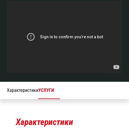
поскольку погрузчик легко обслуживать. Обладая простой,
но прочной конструкцией, его обслуживание облегчено
благодаря прямому доступу к компонентам. Опционально,
погрузчик комплектуется любыми из представленных в
линейке мачтами и шинами.
Характеристики
УСЛУГИ
Характеристики