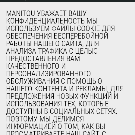
MANITOU УВАЖАЕТ ВАШУ
СЕРВИС
КОНФИДЕНЦИАЛЬНОСТЬ МЫ
ИСПОЛЬЗУЕМ ФАЙЛЫ COOKIE ДЛЯ
Финансирование
ОБЕСПЕЧЕНИЯ БЕСПЕРЕБОЙНОЙ
Продленная гарантия
РАБОТЫ НАШЕГО САЙТА, ДЛЯ
Контракты на техническое обслуживание
АНАЛИЗА ТРАФИКА С ЦЕЛЬЮ
Запасные части
ПРЕДОСТАВЛЕНИЯ ВАМ
Система удаленного мониторинга
КАЧЕСТВЕННОГО И
Программное обеспечение для диагностики и
обслуживания
ПЕРСОНАЛИЗИРОВАННОГО
Обучение
ОБСЛУЖИВАНИЯ С ПОМОЩЬЮ
Подержанное оборудование
НАШЕГО КОНТЕНТА И РЕКЛАМЫ, ДЛЯ
ПРЕДЛОЖЕНИЯ НОВЫХ ФУНКЦИЙ И
ИСПОЛЬЗОВАНИЯ ТЕХ, КОТОРЫЕ
О НАС
ДОСТУПНЫ В СОЦИАЛЬНЫХ СЕТЯХ.
Компания
ПОЭТОМУ МЫ ДЕЛИМСЯ
Контакты
ИНФОРМАЦИЕЙ О ТОМ, КАК ВЫ
Юридическая информация
ПРОСМАТРИВАЕТЕ НАШ САЙТ, С