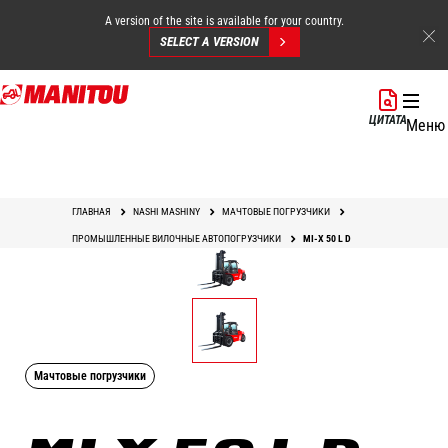
A version of the site is available for your country.
SELECT A VERSION
Перейти
к
ЦИТАТА
Меню
основному
содержанию
ГЛАВНАЯ
NASHI MASHINY
МАЧТОВЫЕ ПОГРУЗЧИКИ
ПРОМЫШЛЕННЫЕ ВИЛОЧНЫЕ АВТОПОГРУЗЧИКИ
MI-X 50 L D
Мачтовые погрузчики