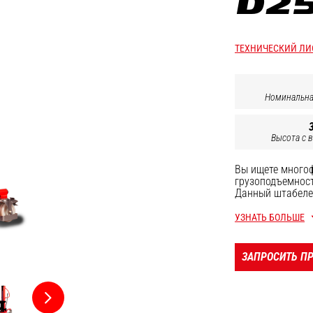
D2
ТЕХНИЧЕСКИЙ ЛИ
Номинальна
Высота с 
Вы ищете много
грузоподъемност
Данный штабеле
погрузочно-разг
безопасных усло
УЗНАТЬ БОЛЬШЕ
разгрузочные ра
250 D25 облегча
полный контроль
ЗАПРОСИТЬ П
осуществляемых
возвратным кла