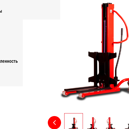
ы
ленность