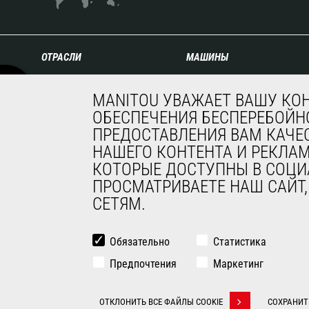
ОТРАСЛИ
МАШИНЫ
Сельское хозяйство
Строительные
MANITOU УВАЖАЕТ ВАШУ КО
Строительство
телескопические
ОБЕСПЕЧЕНИЯ БЕСПЕРЕБОЙНО
Промышленность
погрузчики
Нефть и газ
ПРЕДОСТАВЛЕНИЯ ВАМ КАЧЕ
Сельскохозяйственные
Авиация
телескопические
НАШЕГО КОНТЕНТА И РЕКЛА
Окружающая среда
погрузчики
КОТОРЫЕ ДОСТУПНЫ В СОЦИ
Оборона
Телескопические
ПРОСМАТРИВАЕТЕ НАШ САЙТ
Арендный бизнес
погрузчики с поворотной
СЕТЯМ.
Горнодобывающая
башней
промышленность
Сочлененные погрузчики
Обязательно
Статистика
Подъемные платформы
Предпочтения
Решения для
Маркетинг
складирования
КОНТАКТ
Вилочные погрузчики
ОТКЛОНИТЬ ВСЕ ФАЙЛЫ COOKIE
СОХРАНИТ