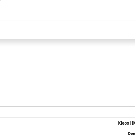
Kleos H
Ру