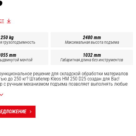
5
СТ
250 kg
2480 mm
я грузоподъемность
Максимальная высота подъема
3055 mm
1032 mm
выдвинутой мачтой
Габаритная длина без инструментов
функциональное решение для складской обработки материалов
ью до 250 кг? Штабелер Kleos HM 250 D25 создан для Вас!
р с ручным механизмом подъема позволяет выполнять любые
рузочные работы с легкими грузами в идеально комфортных и
виях: транспортировка грузов, складирование, погрузочно-
боты с бочками, подъем тяжелых грузов и т.д. Модель Kleos HM
ет работу благодаря педали декомпрессии, обеспечивающей
 над вилами, и системе горизонтальных движений,
РЕДЛОЖЕНИЕ
 с использованием гидронасоса. Штабелер также оснащен
паном.