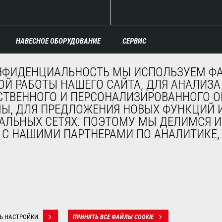
НАВЕСНОЕ ОБОРУДОВАНИЕ
СЕРВИС
Ковши
Финансирование
НФИДЕНЦИАЛЬНОСТЬ МЫ ИСПОЛЬЗУЕМ ФА
Захваты
Продленная гарантия
Й РАБОТЫ НАШЕГО САЙТА, ДЛЯ АНАЛИЗА
Каретки и позиционеры
Контракты на
СТВЕННОГО И ПЕРСОНАЛИЗИРОВАННОГО
Вилочные захваты
техническое
Краны-балки и краны
обслуживание
МЫ, ДЛЯ ПРЕДЛОЖЕНИЯ НОВЫХ ФУНКЦИЙ И
Платформы
Запасные части
АЛЬНЫХ СЕТЯХ. ПОЭТОМУ МЫ ДЕЛИМСЯ И
Бункеры
Система удаленного
, С НАШИМИ ПАРТНЕРАМИ ПО АНАЛИТИКЕ
Щетки и мойки
мониторинга
Лебедки
Программное
Навесное оборудование
обеспечение для
для горнодобывающей
диагностики и
промышленности
обслуживания
Обучение
Подержанное
Ь НАСТРОЙКИ
ПРИНЯТЬ ВСЕ ФАЙЛЫ COOKIE