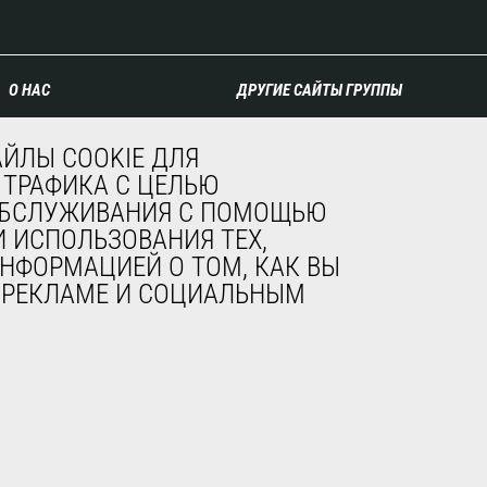
О НАС
ДРУГИЕ САЙТЫ ГРУППЫ
Компания
Manitou Group
ЙЛЫ COOKIE ДЛЯ
Контакты
Карьера
 ТРАФИКА С ЦЕЛЬЮ
Юридическая
Used Manitou Machines
 ОБСЛУЖИВАНИЯ С ПОМОЩЬЮ
информация
RMI Manitou
Мероприятия
Gehl
 ИСПОЛЬЗОВАНИЯ ТЕХ,
Новости
Навесное оборудование
НФОРМАЦИЕЙ О ТОМ, КАК ВЫ
История
Edge
, РЕКЛАМЕ И СОЦИАЛЬНЫМ
General Terms and
Conditions of Sale