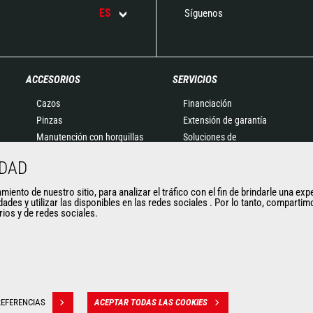
ES
Síguenos
ACCESORIOS
SERVICIOS
Cazos
Financiación
Pinzas
Extensión de garantía
Manutención con horquillas
Soluciones de
Horquillas y Pinzas
mantenimiento
IDAD
Plumines
Recambios
Cestas
Soluciones conectadas
ento de nuestro sitio, para analizar el tráfico con el fin de brindarle una exp
dades y utilizar las disponibles en las redes sociales . Por lo tanto, compart
Cubilotes para hormigón
Herramientas de
arios y de redes sociales.
Barredoras y Limpiadoras
diagnóstico
Cabrestantes
Formaciones
Accesorios de minería
Usados
EFERENCIAS
ACEPTAR TODAS LAS COOKIES