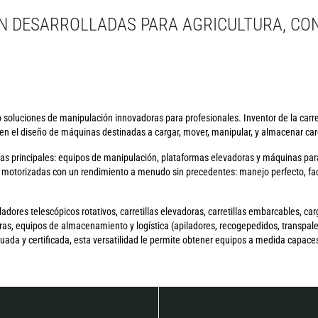
N DESARROLLADAS PARA AGRICULTURA, CO
soluciones de manipulación innovadoras para profesionales. Inventor de la carret
n el diseño de máquinas destinadas a cargar, mover, manipular, y almacenar carg
as principales: equipos de manipulación, plataformas elevadoras y máquinas par
otorizadas con un rendimiento a menudo sin precedentes: manejo perfecto, faci
ores telescópicos rotativos, carretillas elevadoras, carretillas embarcables, car
as, equipos de almacenamiento y logística (apiladores, recogepedidos, transpalet
a y certificada, esta versatilidad le permite obtener equipos a medida capaces 