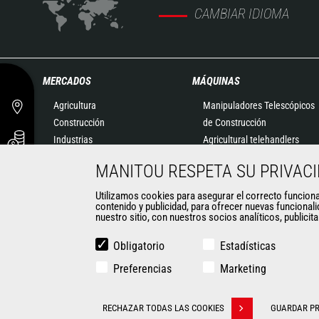
CAMBIAR IDIOMA
MERCADOS
MÁQUINAS
Agricultura
Manipuladores Telescópicos
Construcción
de Construcción
Industrias
Agricultural telehandlers
Petróleo y Gas
MLT-X
MANITOU RESPETA SU PRIVAC
Aeronáutica
Manipuladores Telescópicos
Medio ambiente
Giratorios
Utilizamos cookies para asegurar el correcto funcionami
contenido y publicidad, para ofrecer nuevas funcionali
Defensa
Plataformas Elevadoras
nuestro sitio, con nuestros socios analíticos, publicit
Empresas de alquiler
Almacenaje
Minería
Carretillas Embarcables
Obligatorio
Estadísticas
Carretillas Elevadoras
Preferencias
Marketing
Minicargadoras
CONTACTO
Retroexcavadoras
RECHAZAR TODAS LAS COOKIES
GUARDAR PR
Withdraw consent