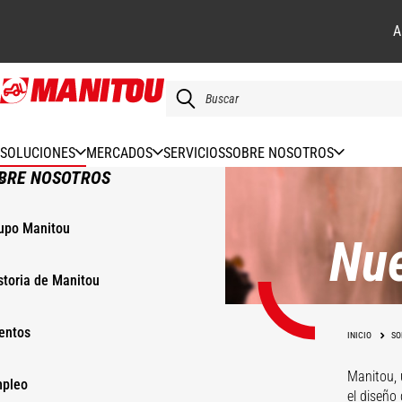
A
Pasar
al
contenido
principal
SOLUCIONES
MERCADOS
SERVICIOS
SOBRE NOSOTROS
BRE NOSOTROS
upo Manitou
Nue
storia de Manitou
entos
INICIO
SO
Manitou, 
pleo
el diseño