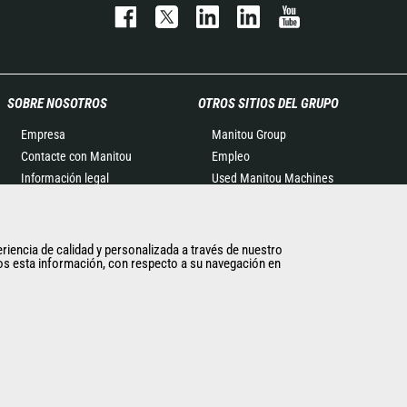
SOBRE NOSOTROS
OTROS SITIOS DEL GRUPO
Empresa
Manitou Group
Contacte con Manitou
Empleo
Información legal
Used Manitou Machines
Eventos
RMI Manitou
Noticias
Gehl
Historia
Edge Attachments
eriencia de calidad y personalizada a través de nuestro
imos esta información, con respecto a su navegación en
General Terms and
Conditions of Sale