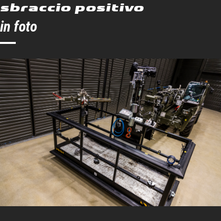
sbraccio positivo
Angolo a sinistra
90 °
in foto
Angolo a destra
90 °