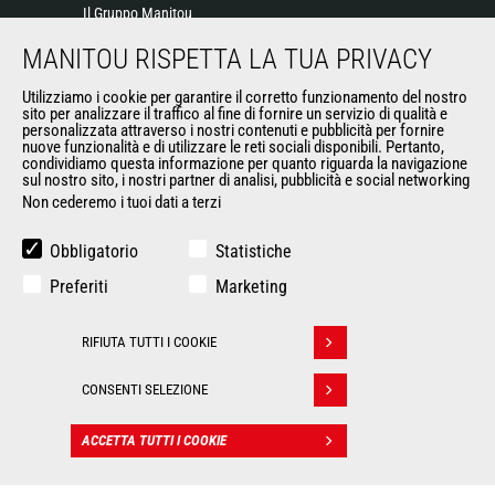
Il Gruppo Manitou
Contatta Manitou
MANITOU RISPETTA LA TUA PRIVACY
Informazioni legali
Eventi
Utilizziamo i cookie per garantire il corretto funzionamento del nostro
sito per analizzare il traffico al fine di fornire un servizio di qualità e
News
personalizzata attraverso i nostri contenuti e pubblicità per fornire
Storia
nuove funzionalità e di utilizzare le reti sociali disponibili. Pertanto,
condividiamo questa informazione per quanto riguarda la navigazione
General Terms and Conditions of Sale
sul nostro sito, i nostri partner di analisi, pubblicità e social networking
Non cederemo i tuoi dati a terzi
ALTRI SITI DEL GRUPPO
Obbligatorio
Statistiche
Gruppo Manitou
Preferiti
Marketing
Opportunità
L'usato di Manitou
RIFIUTA TUTTI I COOKIE
Ritirare il consenso
RMI Manitou
Gehl
CONSENTI SELEZIONE
Manitou Group Attachments
ACCETTA TUTTI I COOKIE
CONTATTO
© 2026
Politique de protection