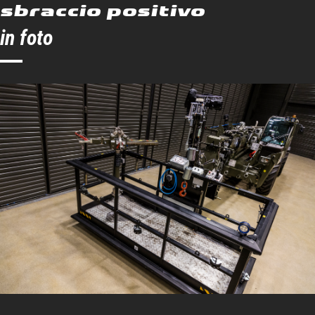
sbraccio positivo
Angolo a sinistra
90 °
in foto
Angolo a destra
90 °