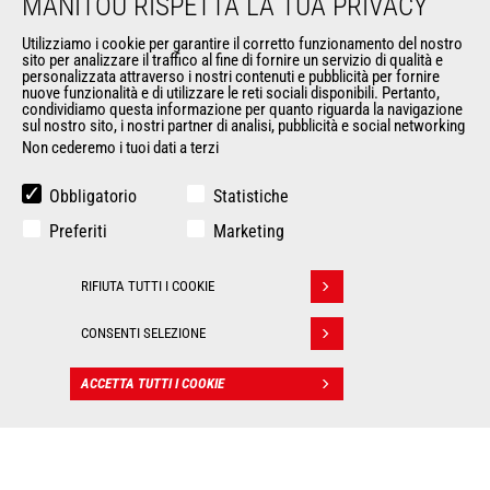
MANITOU RISPETTA LA TUA PRIVACY
Informazioni legali
Eventi
Utilizziamo i cookie per garantire il corretto funzionamento del nostro
sito per analizzare il traffico al fine di fornire un servizio di qualità e
News
personalizzata attraverso i nostri contenuti e pubblicità per fornire
Storia
nuove funzionalità e di utilizzare le reti sociali disponibili. Pertanto,
condividiamo questa informazione per quanto riguarda la navigazione
General Terms and Conditions of Sale
sul nostro sito, i nostri partner di analisi, pubblicità e social networking
Non cederemo i tuoi dati a terzi
ALTRI SITI DEL GRUPPO
Obbligatorio
Statistiche
Gruppo Manitou
Preferiti
Marketing
Opportunità
L'usato di Manitou
RIFIUTA TUTTI I COOKIE
Ritirare il consenso
RMI Manitou
Gehl
CONSENTI SELEZIONE
Manitou Group Attachments
ACCETTA TUTTI I COOKIE
CONTATTO
© 2026
Politique de protection
Manitou.com
Informazioni
des données
legali