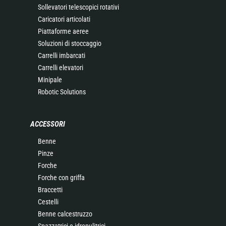
Sollevatori telescopici rotativi
Caricatori articolati
Piattaforme aeree
Soluzioni di stoccaggio
Carrelli imbarcati
Carrelli elevatori
Minipale
Robotic Solutions
ACCESSORI
Benne
Pinze
Forche
Forche con griffa
Braccetti
Cestelli
Benne calcestruzzo
Spazzatrici e idropulitrici