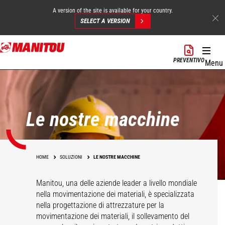
A version of the site is available for your country.
SELECT A VERSION
Salta
al
PREVENTIVO
Menu
contenuto
principale
Le nostre macchine
HOME
SOLUZIONI
LE NOSTRE MACCHINE
Manitou, una delle aziende leader a livello mondiale
nella movimentazione dei materiali, è specializzata
nella progettazione di attrezzature per la
movimentazione dei materiali, il sollevamento del