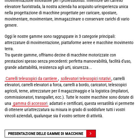
movimentazione innovative per i professionisti. Inventore del carrello
elevatore fuoristrada, la nostra azienda ha acquisito un'esperienza unica
nella progettazione di macchine progettate per caricare, spostare,
movimentare, movimentare, immagazzinare o conservare carichi di vario
genere.
Oggi le nostre gamme sono raggruppate in 3 categorie principali:
attrezzature di movimentazione, piattaforme aeree e macchine movimento
terra.
Tra queste gamme, offriamo decine di macchine motorizzate con
prestazioni spesso senza precedenti: perfetta manovrabilità, facilità d'uso,
grande adattabilità, resistenza agli urti, sicurezza...
Carrelli telescopici da cantiere
,
sollevatori telescopici rotativi
, carrelli
elevatori, carrelli elevatori a forca, carrelli a bordo, caricatori, telescopici
agricoli, terne, attrezzature per il magazzinaggio e la logistica (impilatori,
commissionatori, transpallet, ecc.). Tutte le nostre macchine sono dotate di
una
gamma di accessori
adattati e certificati, questa versatilità vi permette
di ottenere un'attrezzatura su misura in grado di soddisfare tutti i vostri
vincoli aziendali, qualunque sia il vostro settore di attività.
PRESENTAZIONE DELLE GAMME DI MACCHINE