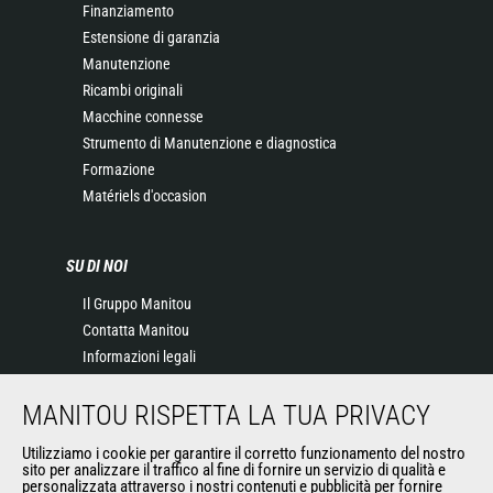
Finanziamento
Estensione di garanzia
Manutenzione
Ricambi originali
Macchine connesse
Strumento di Manutenzione e diagnostica
Formazione
Matériels d'occasion
SU DI NOI
Il Gruppo Manitou
Contatta Manitou
Informazioni legali
Eventi
MANITOU RISPETTA LA TUA PRIVACY
News
Storia
Utilizziamo i cookie per garantire il corretto funzionamento del nostro
General Terms and Conditions of Sale
sito per analizzare il traffico al fine di fornire un servizio di qualità e
personalizzata attraverso i nostri contenuti e pubblicità per fornire