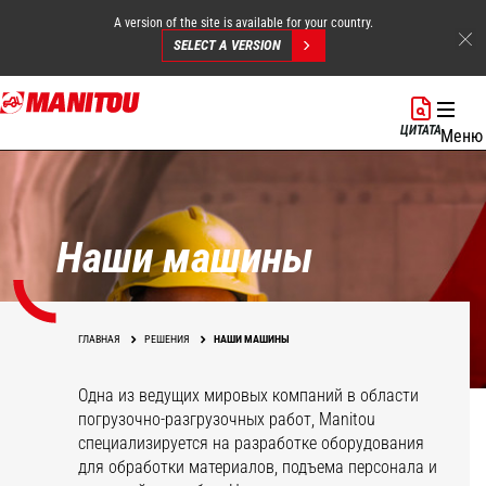
A version of the site is available for your country.
SELECT A VERSION
Перейти
к
ЦИТАТА
Меню
основному
содержанию
Наши машины
ГЛАВНАЯ
РЕШЕНИЯ
НАШИ МАШИНЫ
Одна из ведущих мировых компаний в области
погрузочно-разгрузочных работ, Manitou
специализируется на разработке оборудования
для обработки материалов, подъема персонала и