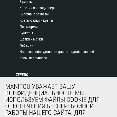
Захваты
Каретки и позиционеры
Вилочные захваты
Краны-балки и краны
Платформы
Бункеры
Щетки и мойки
Лебедки
Навесное оборудование для горнодобывающей
промышленности
СЕРВИС
Финансирование
MANITOU УВАЖАЕТ ВАШУ
Продленная гарантия
КОНФИДЕНЦИАЛЬНОСТЬ МЫ
Контракты на техническое обслуживание
ИСПОЛЬЗУЕМ ФАЙЛЫ COOKIE ДЛЯ
Запасные части
ОБЕСПЕЧЕНИЯ БЕСПЕРЕБОЙНОЙ
Система удаленного мониторинга
РАБОТЫ НАШЕГО САЙТА, ДЛЯ
Программное обеспечение для диагностики и