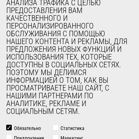
АНАЛИЗА ТРАФИКА С ЦЕЛЬЮ
обслуживания
ПРЕДОСТАВЛЕНИЯ ВАМ
Обучение
КАЧЕСТВЕННОГО И
Подержанное оборудование
ПЕРСОНАЛИЗИРОВАННОГО
ОБСЛУЖИВАНИЯ С ПОМОЩЬЮ
О НАС
НАШЕГО КОНТЕНТА И РЕКЛАМЫ, ДЛЯ
ПРЕДЛОЖЕНИЯ НОВЫХ ФУНКЦИЙ И
Компания
ИСПОЛЬЗОВАНИЯ ТЕХ, КОТОРЫЕ
Контакты
ДОСТУПНЫ В СОЦИАЛЬНЫХ СЕТЯХ.
Юридическая информация
ПОЭТОМУ МЫ ДЕЛИМСЯ
Мероприятия
ИНФОРМАЦИЕЙ О ТОМ, КАК ВЫ
Новости
ПРОСМАТРИВАЕТЕ НАШ САЙТ, С
История
НАШИМИ ПАРТНЕРАМИ ПО
General Terms and Conditions of Sale
АНАЛИТИКЕ, РЕКЛАМЕ И
СОЦИАЛЬНЫМ СЕТЯМ.
ДРУГИЕ САЙТЫ ГРУППЫ
Manitou Group
Обязательно
Статистика
Карьера
Предпочтения
Маркетинг