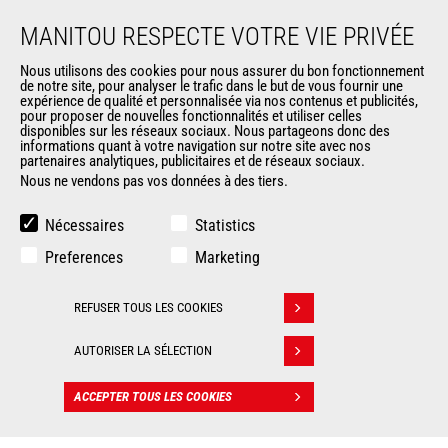
DÉCOUVREZ-NOUS
MANITOU RESPECTE VOTRE VIE PRIVÉE
Entreprise
Nous utilisons des cookies pour nous assurer du bon fonctionnement
Contacter Manitou
de notre site, pour analyser le trafic dans le but de vous fournir une
expérience de qualité et personnalisée via nos contenus et publicités,
Informations légales
pour proposer de nouvelles fonctionnalités et utiliser celles
Politique de protection des données
disponibles sur les réseaux sociaux. Nous partageons donc des
informations quant à votre navigation sur notre site avec nos
Evénements
partenaires analytiques, publicitaires et de réseaux sociaux.
Actualités
Nous ne vendons pas vos données à des tiers.
Historique
CGV Manitou BF
Nécessaires
Statistics
Preferences
Marketing
AUTRES SITES DU GROUPE
REFUSER TOUS LES COOKIES
Manitou Group
Retirer son consentement
Carrières
AUTORISER LA SÉLECTION
Used Manitou Machines
RMI Manitou
ACCEPTER TOUS LES COOKIES
CONTACT
Boutique de produits dérivés
Gehl