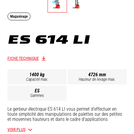
Magasinage
ES 614 LI
FICHE TECHNIQUE
1400 kg
4726 mm
Capacité max.
Hauteur de levage max.
ES
Gammes
Le gerbeur électrique ES 614 LI vous permet d'effectuer en
toute simplicité des manipulations de palettes sur des petites
et moyennes hauteurs et dans le cadre d'applications
industrielles lourdes jusqu'à 1,4 t.Le large choix de mâts
disponibles vous permet de répondre de manière précise à
VOIR PLUS