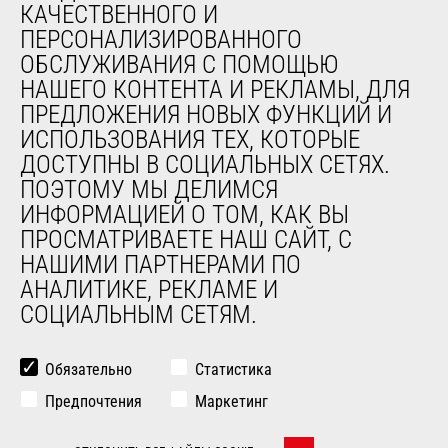
КАЧЕСТВЕННОГО И
Подержанное оборудование
ПЕРСОНАЛИЗИРОВАННОГО
ОБСЛУЖИВАНИЯ С ПОМОЩЬЮ
НАШЕГО КОНТЕНТА И РЕКЛАМЫ, ДЛЯ
О НАС
ПРЕДЛОЖЕНИЯ НОВЫХ ФУНКЦИЙ И
Компания
ИСПОЛЬЗОВАНИЯ ТЕХ, КОТОРЫЕ
Контакты
ДОСТУПНЫ В СОЦИАЛЬНЫХ СЕТЯХ.
Юридическая информация
ПОЭТОМУ МЫ ДЕЛИМСЯ
Мероприятия
ИНФОРМАЦИЕЙ О ТОМ, КАК ВЫ
Новости
ПРОСМАТРИВАЕТЕ НАШ САЙТ, С
История
НАШИМИ ПАРТНЕРАМИ ПО
General Terms and Conditions of Sale
АНАЛИТИКЕ, РЕКЛАМЕ И
СОЦИАЛЬНЫМ СЕТЯМ.
ДРУГИЕ САЙТЫ ГРУППЫ
Manitou Group
Обязательно
Статистика
Карьера
Предпочтения
Маркетинг
Used Manitou Machines
RMI Manitou