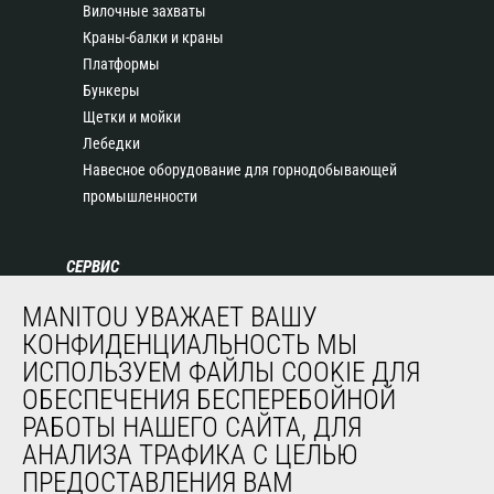
Вилочные захваты
Краны-балки и краны
Платформы
Бункеры
Щетки и мойки
Лебедки
Навесное оборудование для горнодобывающей
промышленности
СЕРВИС
Финансирование
MANITOU УВАЖАЕТ ВАШУ
Продленная гарантия
КОНФИДЕНЦИАЛЬНОСТЬ МЫ
Контракты на техническое обслуживание
ИСПОЛЬЗУЕМ ФАЙЛЫ COOKIE ДЛЯ
Запасные части
ОБЕСПЕЧЕНИЯ БЕСПЕРЕБОЙНОЙ
Система удаленного мониторинга
РАБОТЫ НАШЕГО САЙТА, ДЛЯ
Программное обеспечение для диагностики и
АНАЛИЗА ТРАФИКА С ЦЕЛЬЮ
обслуживания
ПРЕДОСТАВЛЕНИЯ ВАМ
Обучение