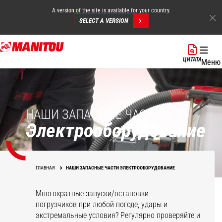
A version of the site is available for your country.
SELECT A VERSION
Перейти
к
ЦИТАТА
Меню
основному
содержанию
НАШИ ЗАПАСНЫЕ ЧАСТИ
Электрооборудование
ГЛАВНАЯ
НАШИ ЗАПАСНЫЕ ЧАСТИ ЭЛЕКТРООБОРУДОВАНИЕ
Многократные запуски/остановки
погрузчиков при любой погоде, удары и
экстремальные условия? Регулярно проверяйте и