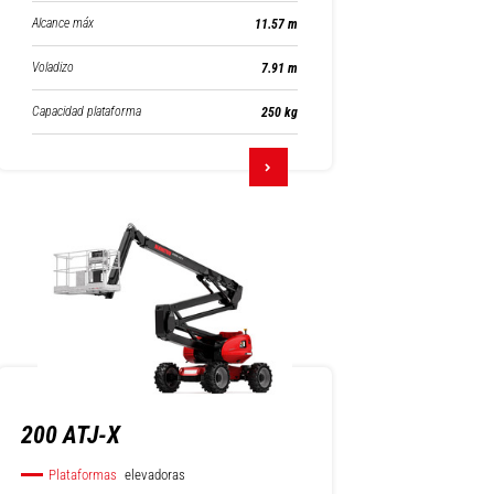
Alcance máx
11.57 m
Voladizo
7.91 m
Capacidad plataforma
250 kg
200 ATJ-X
Plataformas
elevadoras