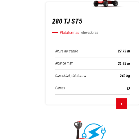
280 TJ ST5
Plataformas
elevadoras
Altura de trabajo
27.73 m
Alcance máx
21.45 m
Capacidad plataforma
240 kg
Gamas
TJ