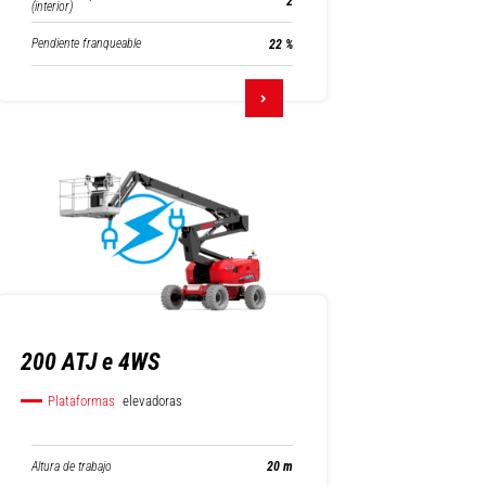
2
(interior)
Pendiente franqueable
22 %
200 ATJ e 4WS
Plataformas
elevadoras
Altura de trabajo
20 m