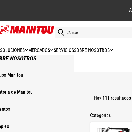
A
Pasar
al
contenido
principal
SOLUCIONES
MERCADOS
SERVICIOS
SOBRE NOSOTROS
BRE NOSOTROS
upo Manitou
INICIO
storia de Manitou
Hay
111
resultados
entos
Categorías
pleo