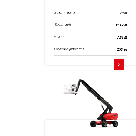
Altura de trabajo
20 m
Alcance máx
11.57 m
Voladizo
7.91 m
Capacidad plataforma
250 kg