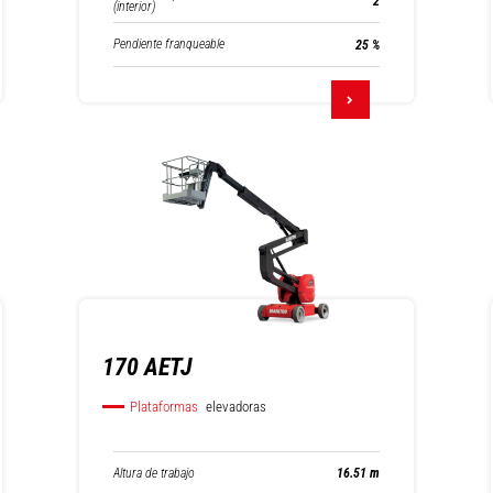
2
(interior)
Pendiente franqueable
25 %
170 AETJ
Plataformas
elevadoras
Altura de trabajo
16.51 m