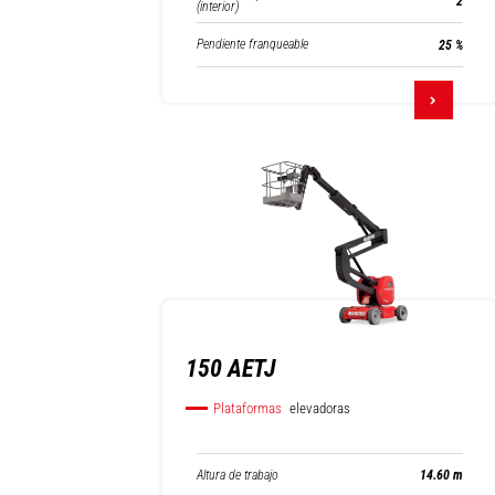
2
(interior)
Pendiente franqueable
25 %
150 AETJ
Plataformas
elevadoras
Altura de trabajo
14.60 m