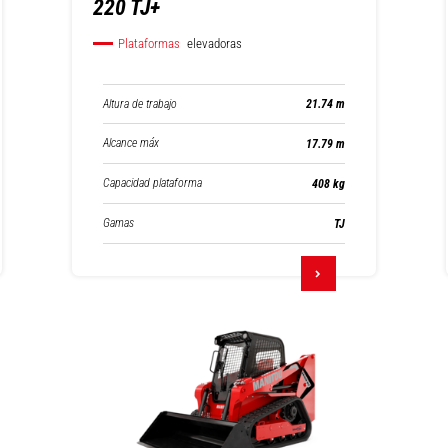
220 TJ+
Plataformas
elevadoras
Altura de trabajo
21.74 m
Alcance máx
17.79 m
Capacidad plataforma
408 kg
Gamas
TJ