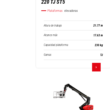
220 TJ ST5
Plataformas
elevadoras
Altura de trabajo
21.77 m
Alcance máx
17.63 m
Capacidad plataforma
230 kg
Gamas
TJ