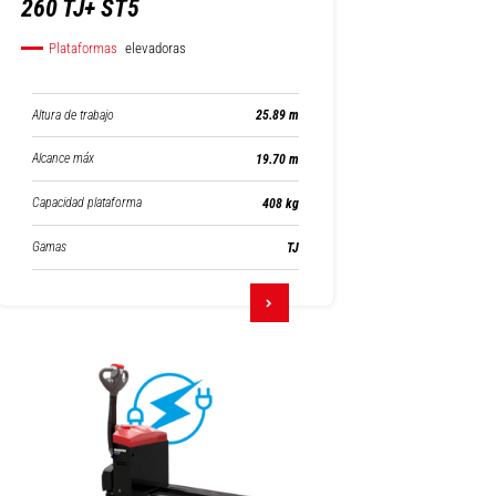
260 TJ+ ST5
Plataformas
elevadoras
Altura de trabajo
25.89 m
Alcance máx
19.70 m
Capacidad plataforma
408 kg
Gamas
TJ