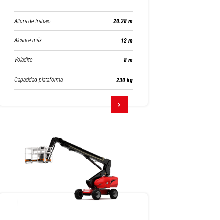
Altura de trabajo
20.28 m
Alcance máx
12 m
Voladizo
8 m
Capacidad plataforma
230 kg