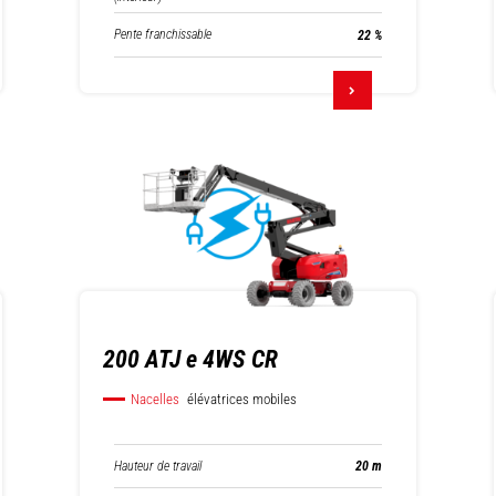
Pente franchissable
22 %
200 ATJ e 4WS CR
Nacelles
élévatrices mobiles
Hauteur de travail
20 m