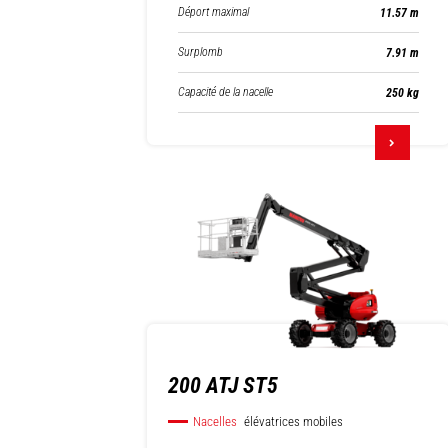
Déport maximal
11.57 m
Surplomb
7.91 m
Capacité de la nacelle
250 kg
200 ATJ ST5
Nacelles
élévatrices mobiles