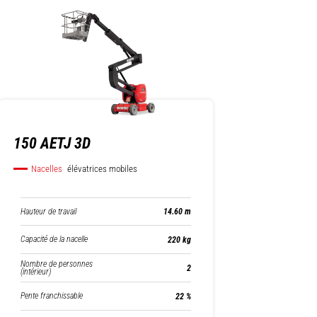
150 AETJ 3D
Nacelles
élévatrices mobiles
Hauteur de travail
14.60 m
Capacité de la nacelle
220 kg
Nombre de personnes
2
(intérieur)
Pente franchissable
22 %