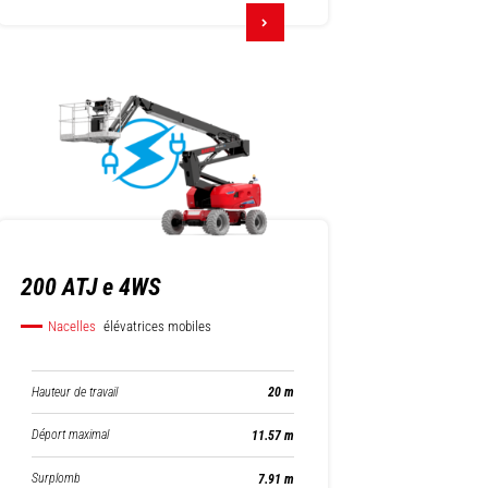
200 ATJ e 4WS
Nacelles
élévatrices mobiles
Hauteur de travail
20 m
Déport maximal
11.57 m
Surplomb
7.91 m