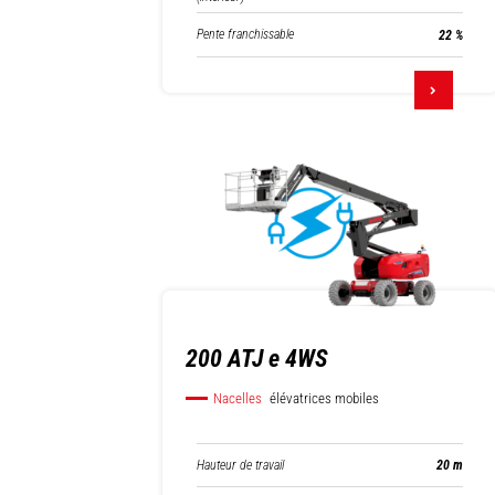
Pente franchissable
22 %
200 ATJ e 4WS
Nacelles
élévatrices mobiles
Hauteur de travail
20 m