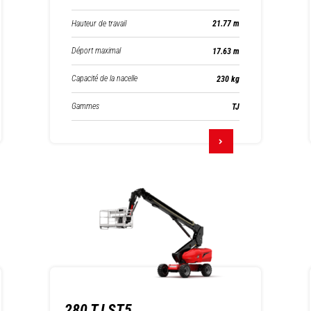
Hauteur de travail
21.77 m
Déport maximal
17.63 m
Capacité de la nacelle
230 kg
Gammes
TJ
280 TJ ST5