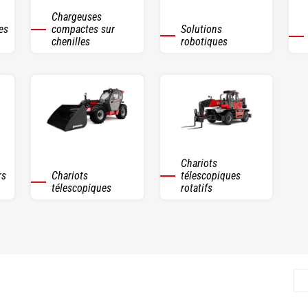
Chargeuses
es
compactes sur
Solutions
chenilles
robotiques
Chariots
rs
Chariots
télescopiques
télescopiques
rotatifs