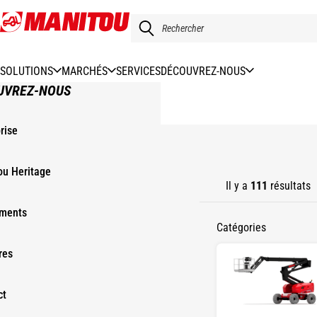
Aller
au
contenu
principal
SOLUTIONS
MARCHÉS
SERVICES
DÉCOUVREZ-NOUS
UVREZ-NOUS
rise
ACCUEIL
ou Heritage
Il y a
111
résultats
ments
Catégories
res
ct