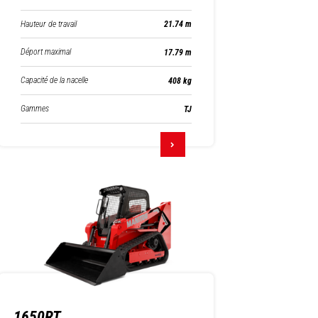
Hauteur de travail
21.74 m
Déport maximal
17.79 m
Capacité de la nacelle
408 kg
Gammes
TJ
1650RT