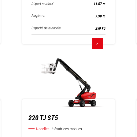
Déport maximal
11.57 m
Surplomb
7.90 m
Capacité de la nacelle
250 kg
220 TJ ST5
Nacelles
élévatrices mobiles