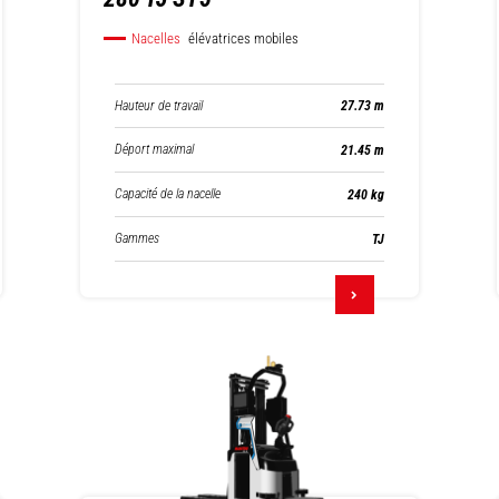
Nacelles
élévatrices mobiles
Hauteur de travail
27.73 m
Déport maximal
21.45 m
Capacité de la nacelle
240 kg
Gammes
TJ