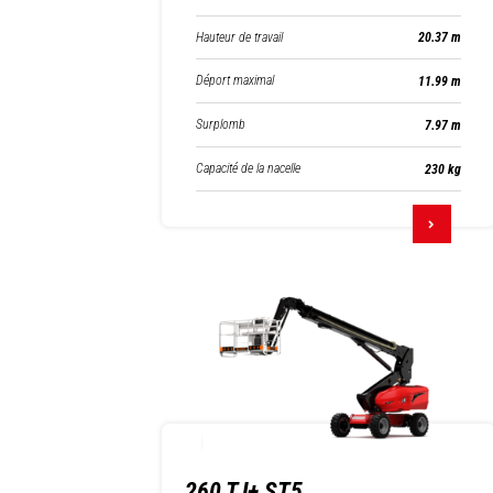
Hauteur de travail
20.37 m
Déport maximal
11.99 m
Surplomb
7.97 m
Capacité de la nacelle
230 kg
260 TJ+ ST5