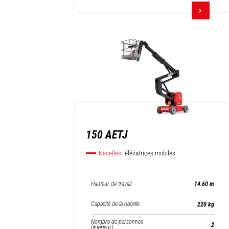
150 AETJ
Nacelles
élévatrices mobiles
Hauteur de travail
14.60 m
Capacité de la nacelle
220 kg
Nombre de personnes
2
(intérieur)