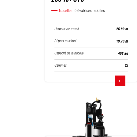
Nacelles
élévatrices mobiles
Hauteur de travail
25.89 m
Déport maximal
19.70 m
Capacité de la nacelle
408 kg
Gammes
TJ