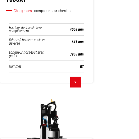
Chargeuses
compactes sur chenilles
Hauteur de travail - levé
4008 mm
complètement
Déport à hauteur totale et
641 mm
déversé
Longueur hors-tout avec
3205 mm
godet
Gammes
RT