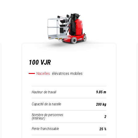
100 VJR
Nacelles
élévatrices mobiles
Hauteur de travail
9.85 m
Capacité de la nacelle
200 kg
Nombre de personnes
2
(intérieur)
Pente franchissable
25 %