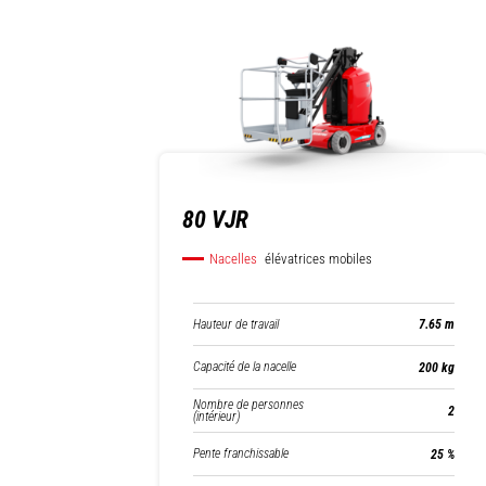
80 VJR
Nacelles
élévatrices mobiles
Hauteur de travail
7.65 m
Capacité de la nacelle
200 kg
Nombre de personnes
2
(intérieur)
Pente franchissable
25 %