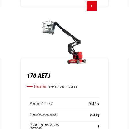
170 AETJ
Nacelles
élévatrices mobiles
Hauteur de travail
16.51 m
Capacité de la nacelle
220 kg
Nombre de personnes
2
(intérieur)