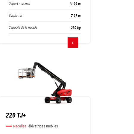
Déport maximal
11.99 m
Surplomb
7.97 m
Capacité de la nacelle
230 kg
220 TJ+
Nacelles
élévatrices mobiles