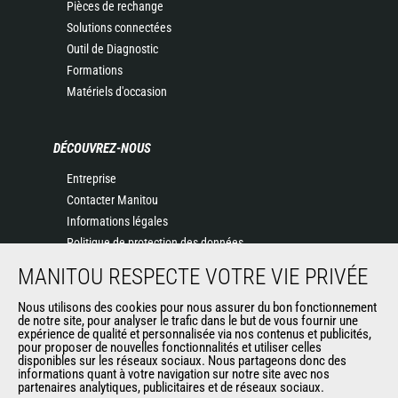
Pièces de rechange
Solutions connectées
Outil de Diagnostic
Formations
Matériels d'occasion
DÉCOUVREZ-NOUS
Entreprise
Contacter Manitou
Informations légales
Politique de protection des données
Evénements
MANITOU RESPECTE VOTRE VIE PRIVÉE
Actualités
Historique
Nous utilisons des cookies pour nous assurer du bon fonctionnement
de notre site, pour analyser le trafic dans le but de vous fournir une
CGV Manitou BF
expérience de qualité et personnalisée via nos contenus et publicités,
pour proposer de nouvelles fonctionnalités et utiliser celles
disponibles sur les réseaux sociaux. Nous partageons donc des
informations quant à votre navigation sur notre site avec nos
AUTRES SITES DU GROUPE
partenaires analytiques, publicitaires et de réseaux sociaux.