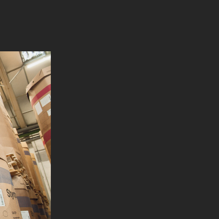
71 dB
1038 mm
112 mm
120 mm
3738 mm
3938 mm
2090 mm
730 mm