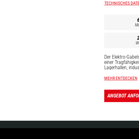
TECHNISCHES DAT
Ma
W
Der Elektro-Gabel
einer Tragfähigkei
Lagerhallen, indu
ausgezeichnete M
Einsätze effizient
MEHR ENTDECKEN
Gabelstapler kön
ANGEBOT ANF