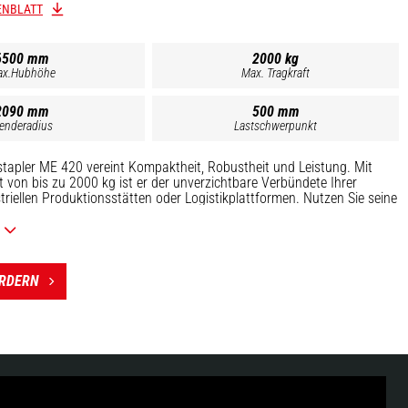
ENBLATT
6500 mm
2000 kg
x.Hubhöhe
Max. Tragkraft
2090 mm
500 mm
enderadius
Lastschwerpunkt
stapler ME 420 vereint Kompaktheit, Robustheit und Leistung. Mit
t von bis zu 2000 kg ist er der unverzichtbare Verbündete Ihrer
striellen Produktionsstätten oder Logistikplattformen. Nutzen Sie seine
anövrierfähigkeit und den Komfort der Kabine, um Ihre verschiedenen
 zu erledigen. Gewinnen Sie dank seiner Leistung an Produktivität! ME-
nen an Ihre Bedürfnisse angepasst werden.
ORDERN