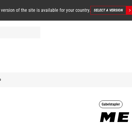
 version of the site is available for your country.
SELECT A VERSION
0
Gabelstapler
ME