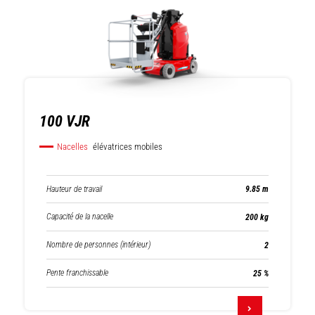
télescopiques
rotatifs
100 VJR
Nacelles
élévatrices mobiles
Hauteur de travail
9.85 m
Capacité de la nacelle
200 kg
Nombre de personnes (intérieur)
2
Pente franchissable
25 %