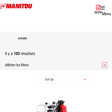
Aller
au
DEVIS
Menu
contenu
principal
ACCUEIL
Il y a
103
résultats
Afficher les filtres
Catégories
Sort by
Nacelles
Chargeuses