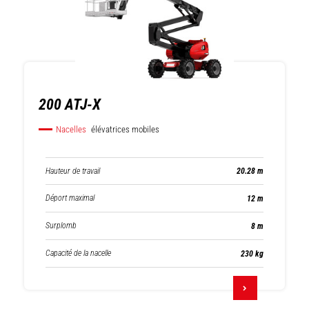
200 ATJ-X
Nacelles
élévatrices mobiles
Hauteur de travail
20.28 m
Déport maximal
12 m
Surplomb
8 m
Capacité de la nacelle
230 kg