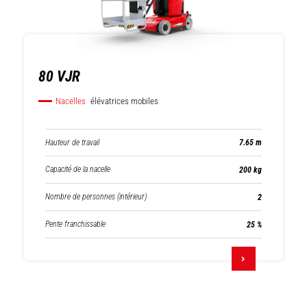
élévatrices
compactes sur
mobiles
chenilles
80 VJR
Nacelles
élévatrices mobiles
Hauteur de travail
7.65 m
Chariots
Magasinage
élévateurs à mâts
Capacité de la nacelle
200 kg
Nombre de personnes (intérieur)
2
Pente franchissable
25 %
Chariots
Chariots
télescopiques