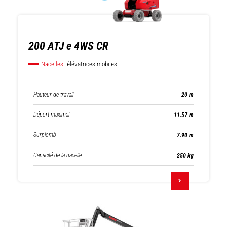
200 ATJ e 4WS CR
Nacelles
élévatrices mobiles
Hauteur de travail
20 m
Déport maximal
11.57 m
Surplomb
7.90 m
Capacité de la nacelle
250 kg