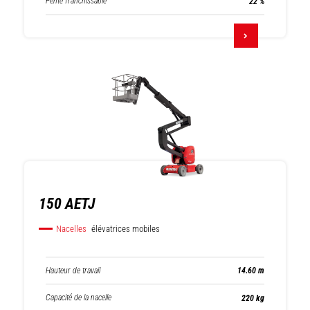
Pente franchissable
22 %
150 AETJ
Nacelles
élévatrices mobiles
Hauteur de travail
14.60 m
Capacité de la nacelle
220 kg