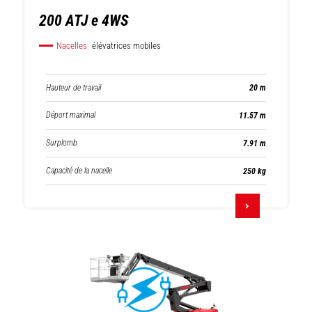
200 ATJ e 4WS
Nacelles
élévatrices mobiles
Hauteur de travail
20 m
Déport maximal
11.57 m
Surplomb
7.91 m
Capacité de la nacelle
250 kg