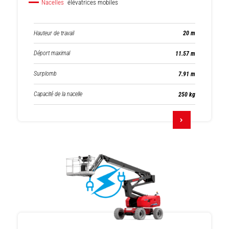
Nacelles
élévatrices mobiles
Hauteur de travail
20 m
Déport maximal
11.57 m
Surplomb
7.91 m
Capacité de la nacelle
250 kg