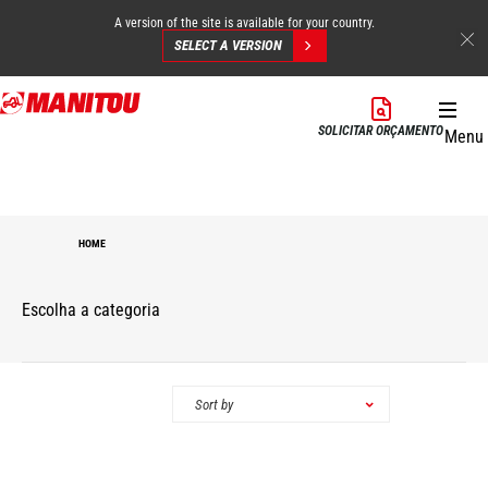
A version of the site is available for your country.
SELECT A VERSION
Skip
to
SOLICITAR ORÇAMENTO
Menu
main
content
HOME
Escolha a categoria
Categorias
Sort by