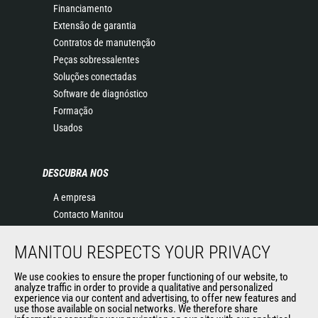
Financiamento
Extensão de garantia
Contratos de manutenção
Peças sobressalentes
Soluções conectadas
Software de diagnóstico
Formação
Usados
DESCUBRA NOS
A empresa
Contacto Manitou
Informação legal
MANITOU RESPECTS YOUR PRIVACY
Eventos
Notícias
We use cookies to ensure the proper functioning of our website, to
História
analyze traffic in order to provide a qualitative and personalized
experience via our content and advertising, to offer new features and
General Terms and Conditions of Sale
use those available on social networks. We therefore share