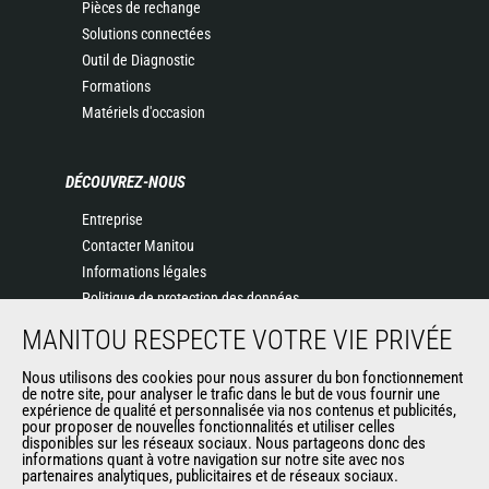
Pièces de rechange
Solutions connectées
Outil de Diagnostic
Formations
Matériels d'occasion
DÉCOUVREZ-NOUS
Entreprise
Contacter Manitou
Informations légales
Politique de protection des données
Evénements
MANITOU RESPECTE VOTRE VIE PRIVÉE
Actualités
Historique
Nous utilisons des cookies pour nous assurer du bon fonctionnement
de notre site, pour analyser le trafic dans le but de vous fournir une
CGV Manitou BF
expérience de qualité et personnalisée via nos contenus et publicités,
pour proposer de nouvelles fonctionnalités et utiliser celles
disponibles sur les réseaux sociaux. Nous partageons donc des
informations quant à votre navigation sur notre site avec nos
AUTRES SITES DU GROUPE
partenaires analytiques, publicitaires et de réseaux sociaux.