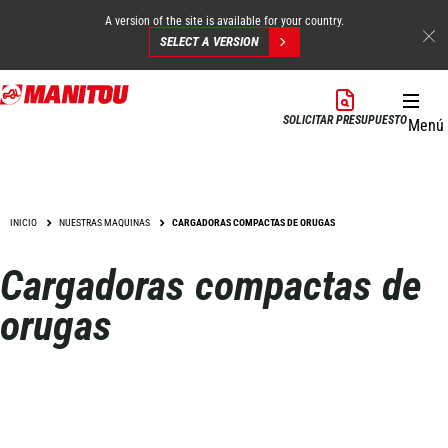
A version of the site is available for your country.
SELECT A VERSION
Pasar
al
SOLICITAR PRESUPUESTO
Menú
contenido
principal
INICIO
NUESTRAS MAQUINAS
CARGADORAS COMPACTAS DE ORUGAS
Cargadoras compactas de
orugas