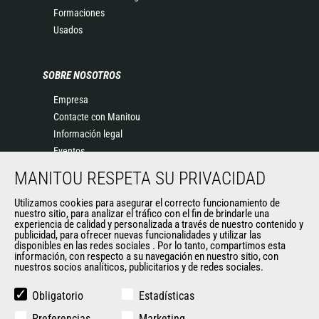
Formaciones
Usados
SOBRE NOSOTROS
Empresa
Contacte con Manitou
Información legal
Eventos
Noticias
MANITOU RESPETA SU PRIVACIDAD
Historia
Utilizamos cookies para asegurar el correcto funcionamiento de
General Terms and Conditions of Sale
nuestro sitio, para analizar el tráfico con el fin de brindarle una
experiencia de calidad y personalizada a través de nuestro contenido y
publicidad, para ofrecer nuevas funcionalidades y utilizar las
disponibles en las redes sociales . Por lo tanto, compartimos esta
OTROS SITIOS DEL GRUPO
información, con respecto a su navegación en nuestro sitio, con
nuestros socios analíticos, publicitarios y de redes sociales.
Manitou Group
Empleo
Obligatorio
Estadísticas
Used Manitou Machines
Preferencias
Marketing