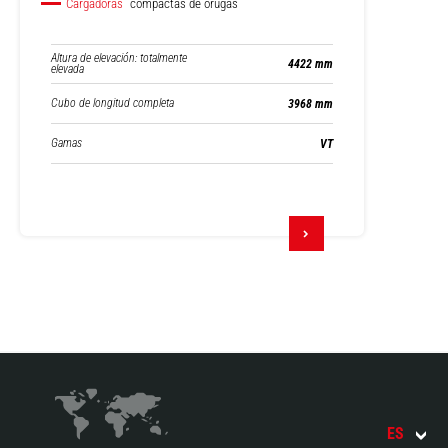
Cargadoras
compactas de orugas
Altura de elevación: totalmente
4422 mm
elevada
Cubo de longitud completa
3968 mm
Gamas
VT
ES