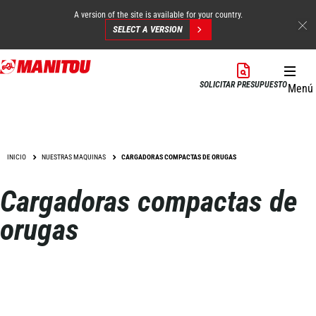
A version of the site is available for your country.
SELECT A VERSION
Pasar
al
SOLICITAR PRESUPUESTO
Menú
contenido
principal
INICIO
NUESTRAS MAQUINAS
CARGADORAS COMPACTAS DE ORUGAS
Cargadoras compactas de
orugas