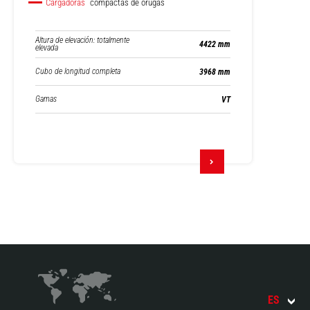
Cargadoras
compactas de orugas
Altura de elevación: totalmente
4422 mm
elevada
Cubo de longitud completa
3968 mm
Gamas
VT
ES