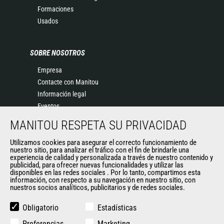
Formaciones
Usados
SOBRE NOSOTROS
Empresa
Contacte con Manitou
Información legal
Eventos
Noticias
MANITOU RESPETA SU PRIVACIDAD
Historia
Utilizamos cookies para asegurar el correcto funcionamiento de
General Terms and Conditions of Sale
nuestro sitio, para analizar el tráfico con el fin de brindarle una
experiencia de calidad y personalizada a través de nuestro contenido y
publicidad, para ofrecer nuevas funcionalidades y utilizar las
disponibles en las redes sociales . Por lo tanto, compartimos esta
OTROS SITIOS DEL GRUPO
información, con respecto a su navegación en nuestro sitio, con
nuestros socios analíticos, publicitarios y de redes sociales.
Manitou Group
Empleo
Obligatorio
Estadísticas
Used Manitou Machines
Preferencias
Marketing