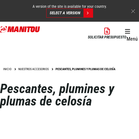
A version of the site is available for your country.
SELECT A VERSION
Pasar
al
SOLICITAR PRESUPUESTO
Menú
contenido
principal
INICIO
NUESTROS ACCESORIOS
PESCANTES, PLUMINES Y PLUMAS DE CELOSÍA
Pescantes, plumines y
plumas de celosía