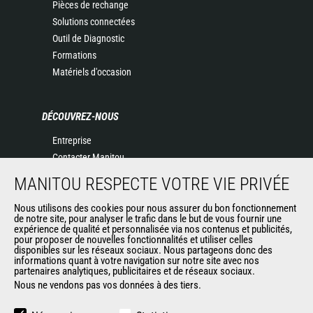
Pièces de rechange
Solutions connectées
Outil de Diagnostic
Formations
Matériels d'occasion
DÉCOUVREZ-NOUS
Entreprise
Contacter Manitou
Informations légales
MANITOU RESPECTE VOTRE VIE PRIVÉE
Politique de protection des données
Evénements
Nous utilisons des cookies pour nous assurer du bon fonctionnement
de notre site, pour analyser le trafic dans le but de vous fournir une
Actualités
expérience de qualité et personnalisée via nos contenus et publicités,
pour proposer de nouvelles fonctionnalités et utiliser celles
Historique
disponibles sur les réseaux sociaux. Nous partageons donc des
informations quant à votre navigation sur notre site avec nos
partenaires analytiques, publicitaires et de réseaux sociaux.
Nous ne vendons pas vos données à des tiers.
AUTRES SITES DU GROUPE
Manitou Group