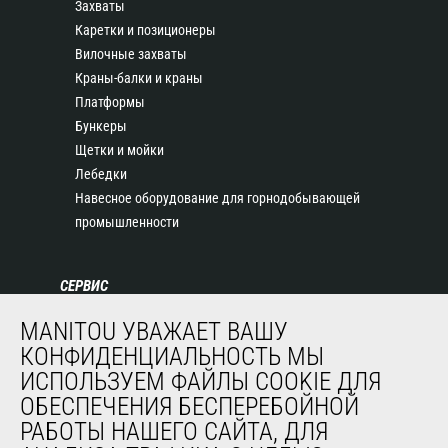
Захваты
Каретки и позиционеры
Вилочные захваты
Краны-балки и краны
Платформы
Бункеры
Щетки и мойки
Лебедки
Навесное оборудование для горнодобывающей
промышленности
СЕРВИС
Финансирование
MANITOU УВАЖАЕТ ВАШУ
Продленная гарантия
КОНФИДЕНЦИАЛЬНОСТЬ МЫ
Контракты на техническое обслуживание
ИСПОЛЬЗУЕМ ФАЙЛЫ COOKIE ДЛЯ
Запасные части
ОБЕСПЕЧЕНИЯ БЕСПЕРЕБОЙНОЙ
Система удаленного мониторинга
РАБОТЫ НАШЕГО САЙТА, ДЛЯ
Программное обеспечение для диагностики и