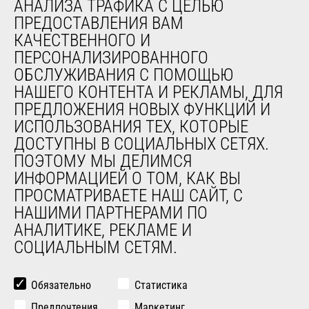
АНАЛИЗА ТРАФИКА С ЦЕЛЬЮ
обслуживания
ПРЕДОСТАВЛЕНИЯ ВАМ
Обучение
КАЧЕСТВЕННОГО И
Подержанное оборудование
ПЕРСОНАЛИЗИРОВАННОГО
ОБСЛУЖИВАНИЯ С ПОМОЩЬЮ
О НАС
НАШЕГО КОНТЕНТА И РЕКЛАМЫ, ДЛЯ
ПРЕДЛОЖЕНИЯ НОВЫХ ФУНКЦИЙ И
Компания
ИСПОЛЬЗОВАНИЯ ТЕХ, КОТОРЫЕ
Контакты
ДОСТУПНЫ В СОЦИАЛЬНЫХ СЕТЯХ.
Юридическая информация
ПОЭТОМУ МЫ ДЕЛИМСЯ
Мероприятия
ИНФОРМАЦИЕЙ О ТОМ, КАК ВЫ
Новости
ПРОСМАТРИВАЕТЕ НАШ САЙТ, С
История
НАШИМИ ПАРТНЕРАМИ ПО
General Terms and Conditions of Sale
АНАЛИТИКЕ, РЕКЛАМЕ И
СОЦИАЛЬНЫМ СЕТЯМ.
ДРУГИЕ САЙТЫ ГРУППЫ
Manitou Group
Обязательно
Статистика
Карьера
Предпочтения
Маркетинг