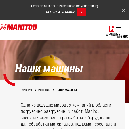
A version of the site is available for your country.
SELECT A VERSION
Перейти
к
ЦИТАТА
Меню
основному
содержанию
Наши машины
ГЛАВНАЯ
РЕШЕНИЯ
НАШИ МАШИНЫ
Одна из ведущих мировых компаний в области
погрузочно-разгрузочных работ, Manitou
специализируется на разработке оборудования
для обработки материалов, подъема персонала и