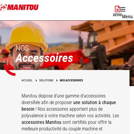
Aller
au
DEVIS
Menu
contenu
principal
NOS
Accessoires
ACCUEIL
SOLUTIONS
NOS ACCESSOIRES
Manitou dispose d'une gamme d'accessoires
diversifiée afin de proposer
une solution à chaque
besoin
! Nos accessoires apportent plus de
polyvalence à votre machine selon vos activités. Les
accessoires Manitou
sont certifiés pour offrir la
meilleure productivité du couple machine et